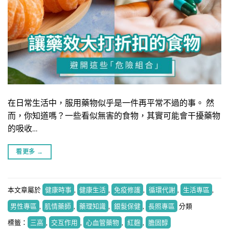
在日常生活中，服用藥物似乎是一件再平常不過的事。 然
而，你知道嗎？一些看似無害的食物，其實可能會干擾藥物
的吸收…
看更多
→
本文章屬於
健康時事
,
健康生活
,
免疫修護
,
循環代謝
,
生活專區
,
男性專區
,
肌情藥師
,
藥理知識
,
銀髮保健
,
長照專區
分類
標籤：
三高
,
交互作用
,
心血管藥物
,
紅麴
,
膽固醇