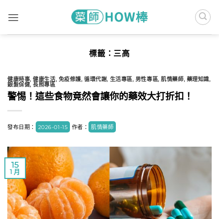
Skip
to
content
標籤：
三高
健康時事
,
健康生活
,
免疫修護
,
循環代謝
,
生活專區
,
男性專區
,
肌情藥師
,
藥理知識
,
銀髮保健
,
長照專區
警惕！這些食物竟然會讓你的藥效大打折扣！
發布日期：
2026-01-15
作者：
肌情藥師
15
1 月