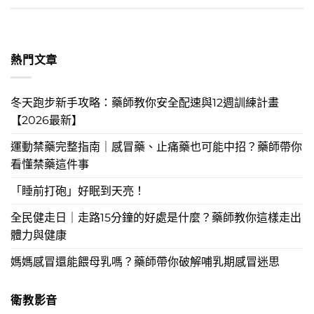
熱門文章
冬天跑步新手攻略：藥師教你安全配速與12週訓練計畫
【2026最新】
運動禁藥完整指南｜感冒藥、止痛藥也可能中招？藥師帶你
看懂禁藥這件事
「睡前打砲」好眠到天亮！
全民健走日｜走路15分鐘的好處是什麼？藥師教你這樣走出
體力與健康
媽媽感冒還能餵母乳嗎？藥師帶你破解哺乳期感冒迷思
衛教影音