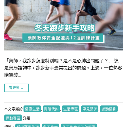
「藥師，我跑步怎麼特別喘？是不是心肺出問題了？」 這
是藥局諮詢中，跑步新手最常提出的問題。上週，一位熟客
購買酸…
看更多
→
本文章屬於
健康生活
,
循環代謝
,
生活專區
,
聿見藥師
,
運動健身
,
運動專區
分類