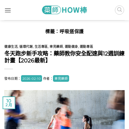
Skip
to
content
標籤：
呼吸道保護
健康生活
,
循環代謝
,
生活專區
,
聿見藥師
,
運動健身
,
運動專區
冬天跑步新手攻略：藥師教你安全配速與12週訓練
計畫【2026最新】
發布日期：
2026-02-10
作者：
聿見藥師
10
2 月