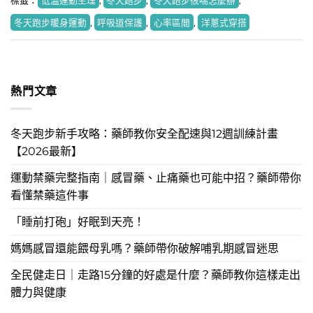
標籤：
低溫運動生理
,
冬天跑步
,
冬天跑步很喘怎麼辦
,
冬天跑步暖身運動
,
呼吸道保護
,
心率區間
,
洋蔥式穿搭
熱門文章
冬天跑步新手攻略：藥師教你安全配速與12週訓練計畫
【2026最新】
運動禁藥完整指南｜感冒藥、止痛藥也可能中招？藥師帶你
看懂禁藥這件事
「睡前打砲」好眠到天亮！
媽媽感冒還能餵母乳嗎？藥師帶你破解哺乳期感冒迷思
全民健走日｜走路15分鐘的好處是什麼？藥師教你這樣走出
體力與健康