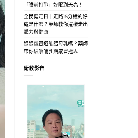
「睡前打砲」好眠到天亮！
全民健走日｜走路15分鐘的好
處是什麼？藥師教你這樣走出
體力與健康
媽媽感冒還能餵母乳嗎？藥師
帶你破解哺乳期感冒迷思
衛教影音