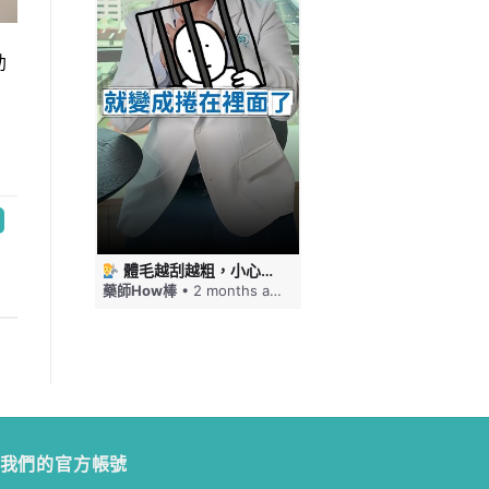
助
 #藥師HOW棒
體毛越刮越粗，小心毛髮倒插！刮毛這幾件事要注意 #藥師HOW棒
免疫力下降嘴巴就狂破，口角炎四大原因一次看 #藥師HOW棒
ths ago
藥師How棒
• 2 months ago
藥師How棒
• 2 months a
我們的官方帳號