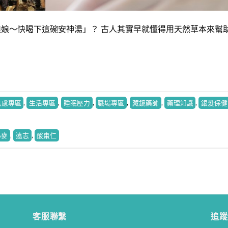
娘～快喝下這碗安神湯」？ 古人其實早就懂得用天然草本來幫
焦慮專區
,
生活專區
,
睡眠壓力
,
職場專區
,
藏鏡藥師
,
藥理知識
,
銀髮保健
寶寶食品又出事！藥師教你如何挑選健康寶寶食品！
藥師How棒
• 2 mon
小麥
,
遠志
,
酸棗仁
客服聯繫
追蹤