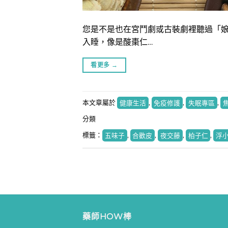
您是不是也在宮鬥劇或古裝劇裡聽過「娘
入睡，像是酸棗仁…
看更多
→
本文章屬於
健康生活
,
免疫修護
,
失眠專區
,
分類
標籤：
五味子
,
合歡皮
,
夜交藤
,
柏子仁
,
浮
藥師HOW棒