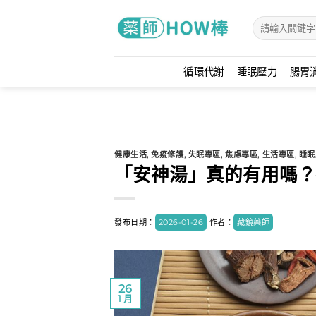
Skip
to
content
循環代謝
睡眠壓力
腸胃
健康生活
,
免疫修護
,
失眠專區
,
焦慮專區
,
生活專區
,
睡眠
「安神湯」真的有用嗎？
發布日期：
2026-01-26
作者：
藏鏡藥師
26
1 月