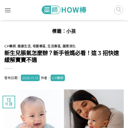
Skip
to
content
標籤：
小孩
CP藥師
,
健康生活
,
母嬰專區
,
生活專區
,
腸胃消化
新生兒脹氣怎麼辦？新手爸媽必看！這 3 招快速
緩解寶寶不適
發布日期：
2025-11-13
作者：
CP藥師
13
11 月