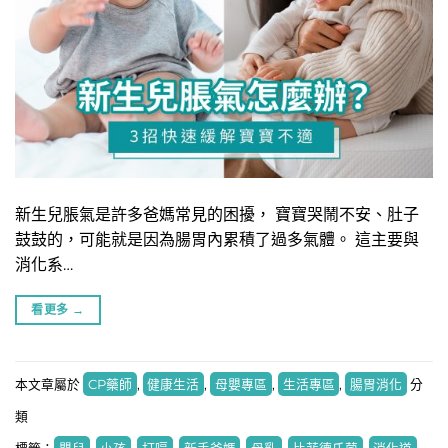
新生兒脹氣是許多爸媽常見的困擾， 寶寶哭鬧不安、肚子
鼓鼓的，可能就是因為腸胃內累積了過多氣體。 這主要與
消化系…
看更多
→
本文章屬於
CP藥師
,
健康生活
,
母嬰專區
,
生活專區
,
腸胃消化
分
類