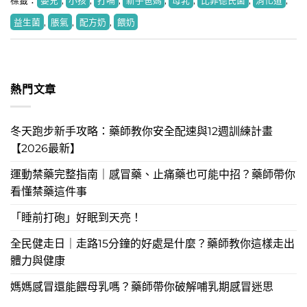
標籤：
嬰兒
,
小孩
,
打嗝
,
新手爸媽
,
母乳
,
比菲德氏菌
,
消化道
,
益生菌
,
脹氣
,
配方奶
,
餵奶
熱門文章
冬天跑步新手攻略：藥師教你安全配速與12週訓練計畫
【2026最新】
運動禁藥完整指南｜感冒藥、止痛藥也可能中招？藥師帶你
看懂禁藥這件事
「睡前打砲」好眠到天亮！
全民健走日｜走路15分鐘的好處是什麼？藥師教你這樣走出
體力與健康
媽媽感冒還能餵母乳嗎？藥師帶你破解哺乳期感冒迷思