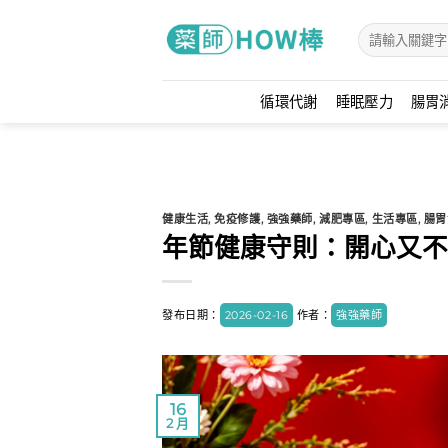
Skip
to
content
循環代謝
睡眠壓力
腸胃
健康生活
,
免疫修護
,
強強藥師
,
減肥專區
,
生活專區
,
腸胃
年節健康守則：開心又不
發布日期：
2026-02-16
作者：
強強藥師
16
2 月