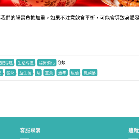
讓我們的腸胃負擔加重。如果不注意飲食平衡，可能會導致身體
減肥專區
,
生活專區
,
腸胃消化
分類
點
,
發炎
,
益生菌
,
茶
,
薑黃
,
過年
,
魚油
,
鳳梨酥
寶寶食品又出事！藥師教你如何挑選健康寶寶食品！
藥師How棒
• 2 mon
客服聯繫
追蹤