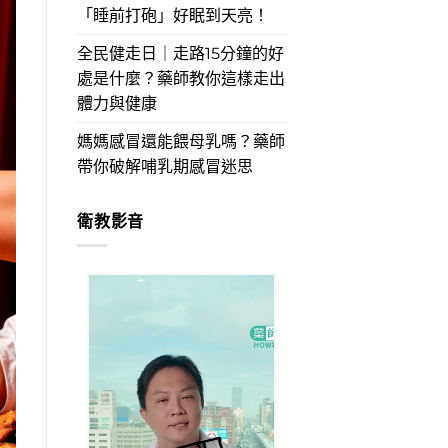
「睡前打砲」好眠到天亮！
全民健走日｜走路15分鐘的好
處是什麼？藥師教你這樣走出
體力與健康
媽媽感冒還能餵母乳嗎？藥師
帶你破解哺乳期感冒迷思
衛教影音