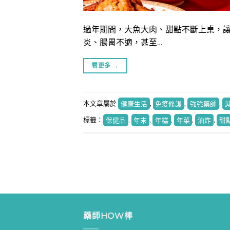
過年期間，大魚大肉、甜點不斷上桌，
炎、腸胃不適，甚至…
看更多
→
本文章屬於
健康生活
,
免疫修護
,
強強藥師
,
標籤：
保健品
,
年末
,
年糕
,
年菜
,
油炸
,
甜
藥師HOW棒