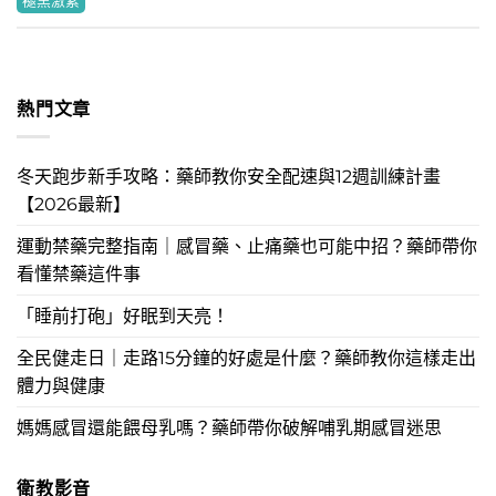
褪黑激素
熱門文章
冬天跑步新手攻略：藥師教你安全配速與12週訓練計畫
【2026最新】
運動禁藥完整指南｜感冒藥、止痛藥也可能中招？藥師帶你
看懂禁藥這件事
「睡前打砲」好眠到天亮！
全民健走日｜走路15分鐘的好處是什麼？藥師教你這樣走出
體力與健康
媽媽感冒還能餵母乳嗎？藥師帶你破解哺乳期感冒迷思
衛教影音