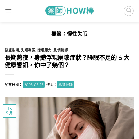
Skip
to
content
標籤：
慢性失眠
健康生活
,
失眠專區
,
睡眠壓力
,
肌情藥師
長期熬夜，身體浮現崩壞症狀？睡眠不足的 6 大
健康警訊，你中了幾個？
發布日期：
2026-05-13
作者：
肌情藥師
13
5 月