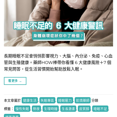
長期睡眠不足會悄悄影響視力、大腦、內分泌、免疫、心血
管與生殖健康。藥師HOW棒帶你看懂 6 大健康風險＋7 個
常見問答，從生活習慣開始幫助放鬆入眠。
看更多
→
本文章屬於
健康生活
,
失眠專區
,
睡眠壓力
,
肌情藥師
分類
標籤：
慢性失眠
,
熬夜
,
生理時鐘
,
生長激素
,
皮質醇
,
睡眠不足
,