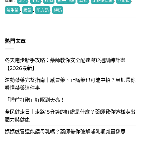
標籤：
嬰兒
,
小孩
,
打嗝
,
新手爸媽
,
母乳
,
比菲德氏菌
,
消化道
,
益生菌
,
脹氣
,
配方奶
,
餵奶
熱門文章
冬天跑步新手攻略：藥師教你安全配速與12週訓練計畫
【2026最新】
運動禁藥完整指南｜感冒藥、止痛藥也可能中招？藥師帶你
看懂禁藥這件事
「睡前打砲」好眠到天亮！
全民健走日｜走路15分鐘的好處是什麼？藥師教你這樣走出
體力與健康
媽媽感冒還能餵母乳嗎？藥師帶你破解哺乳期感冒迷思