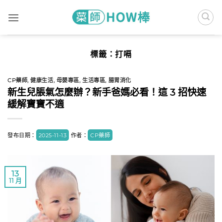
Skip
to
content
標籤：
打嗝
CP藥師
,
健康生活
,
母嬰專區
,
生活專區
,
腸胃消化
新生兒脹氣怎麼辦？新手爸媽必看！這 3 招快速
緩解寶寶不適
發布日期：
2025-11-13
作者：
CP藥師
13
11 月