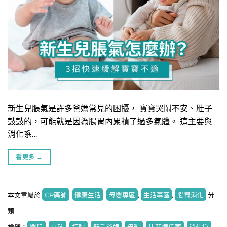
新生兒脹氣是許多爸媽常見的困擾， 寶寶哭鬧不安、肚子
鼓鼓的，可能就是因為腸胃內累積了過多氣體。 這主要與
消化系…
看更多
→
本文章屬於
CP藥師
,
健康生活
,
母嬰專區
,
生活專區
,
腸胃消化
分
類