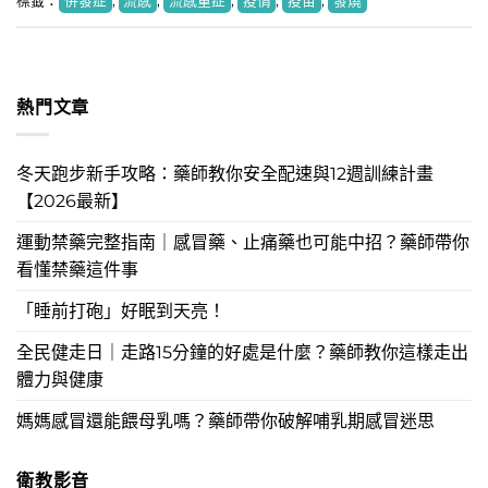
標籤：
併發症
,
流感
,
流感重症
,
疫情
,
疫苗
,
發燒
熱門文章
冬天跑步新手攻略：藥師教你安全配速與12週訓練計畫
【2026最新】
運動禁藥完整指南｜感冒藥、止痛藥也可能中招？藥師帶你
看懂禁藥這件事
「睡前打砲」好眠到天亮！
全民健走日｜走路15分鐘的好處是什麼？藥師教你這樣走出
體力與健康
媽媽感冒還能餵母乳嗎？藥師帶你破解哺乳期感冒迷思
衛教影音