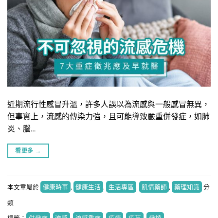
近期流行性感冒升溫，許多人誤以為流感與一般感冒無異，
但事實上，流感的傳染力強，且可能導致嚴重併發症，如肺
炎、腦…
看更多
→
本文章屬於
健康時事
,
健康生活
,
生活專區
,
肌情藥師
,
藥理知識
分
類