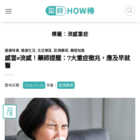
Skip
to
content
標籤：
流感重症
健康時事
,
健康生活
,
生活專區
,
肌情藥師
,
藥理知識
感冒≠流感！藥師提醒：7大重症徵兆，應及早就
醫
發布日期：
2026-01-22
作者：
肌情藥師
22
1 月