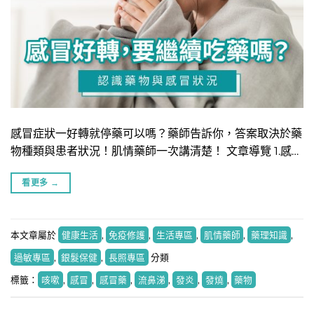
感冒症狀一好轉就停藥可以嗎？藥師告訴你，答案取決於藥
物種類與患者狀況！肌情藥師一次講清楚！ 文章導覽 ​1.感…
看更多
→
本文章屬於
健康生活
,
免疫修護
,
生活專區
,
肌情藥師
,
藥理知識
,
過敏專區
,
銀髮保健
,
長照專區
分類
標籤：
咳嗽
,
感冒
,
感冒藥
,
流鼻涕
,
發炎
,
發燒
,
藥物