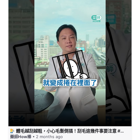
體毛越刮越粗，小心毛髮倒插！刮毛這幾件事要注意 #藥師HOW棒
藥師How棒
• 2 months ago