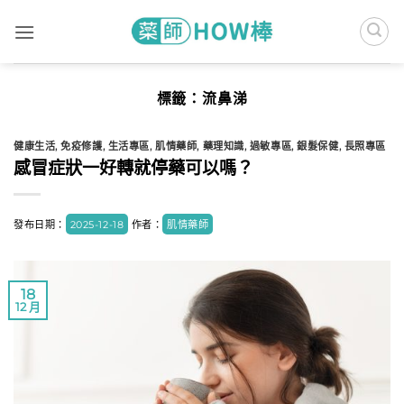
Skip
to
content
標籤：
流鼻涕
健康生活
,
免疫修護
,
生活專區
,
肌情藥師
,
藥理知識
,
過敏專區
,
銀髮保健
,
長照專區
感冒症狀一好轉就停藥可以嗎？
發布日期：
2025-12-18
作者：
肌情藥師
18
12 月