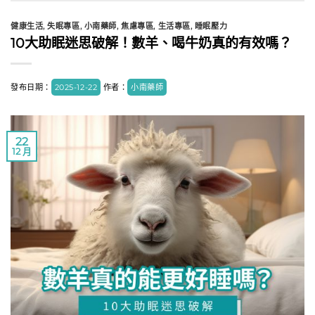
健康生活
,
失眠專區
,
小南藥師
,
焦慮專區
,
生活專區
,
睡眠壓力
10大助眠迷思破解！數羊、喝牛奶真的有效嗎？
發布日期：
2025-12-22
作者：
小南藥師
22
12 月