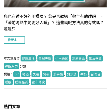
您也有睡不好的困擾嗎？ 您是否聽過「數羊有助睡眠」、
「睡前喝熱牛奶更好入睡」？ 這些助眠方法真的有效嗎？
還是只…
看更多
→
本文章屬於
健康生活
,
失眠專區
,
小南藥師
,
焦慮專區
,
生活專區
,
睡眠壓力
分類
標籤：
3C
,
喝酒
,
失眠
,
宵夜
,
滑手機
,
熱水澡
,
牛奶
,
白噪音
,
睡眠
,
睡眠品質
,
都市傳說
熱門文章