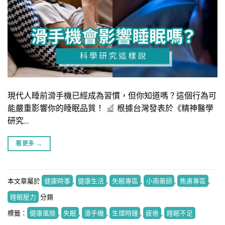
現代人睡前滑手機已經成為習慣，但你知道嗎？這個行為可
能嚴重影響你的睡眠品質！
根據台灣發表於《精神醫學
研究…
看更多
→
本文章屬於
健康時事
,
健康生活
,
失眠專區
,
小南藥師
,
焦慮專區
,
睡眠壓力
分類
標籤：
健康風險
,
失眠
,
滑手機
,
生理時鐘
,
疲倦
,
睡眠不足