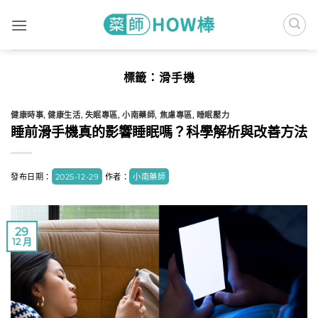
Skip
to
content
標籤：
滑手機
健康時事
,
健康生活
,
失眠專區
,
小南藥師
,
焦慮專區
,
睡眠壓力
睡前滑手機真的影響睡眠嗎？科學解析與改善方法
發布日期：
2025-12-29
作者：
小南藥師
29
12 月