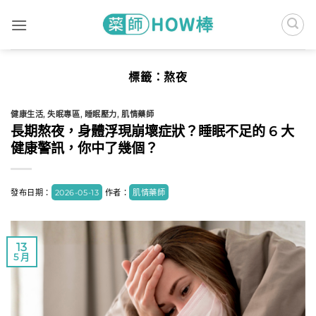
Skip
to
content
標籤：
熬夜
健康生活
,
失眠專區
,
睡眠壓力
,
肌情藥師
長期熬夜，身體浮現崩壞症狀？睡眠不足的 6 大
健康警訊，你中了幾個？
發布日期：
2026-05-13
作者：
肌情藥師
13
5 月