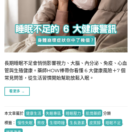
長期睡眠不足會悄悄影響視力、大腦、內分泌、免疫、心血
管與生殖健康。藥師HOW棒帶你看懂 6 大健康風險＋7 個
常見問答，從生活習慣開始幫助放鬆入眠。
看更多
→
本文章屬於
健康生活
,
失眠專區
,
睡眠壓力
,
肌情藥師
分類
標籤：
慢性失眠
,
熬夜
,
生理時鐘
,
生長激素
,
皮質醇
,
睡眠不足
,