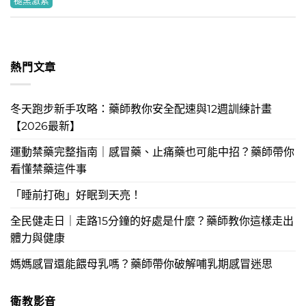
褪黑激素
熱門文章
冬天跑步新手攻略：藥師教你安全配速與12週訓練計畫
【2026最新】
運動禁藥完整指南｜感冒藥、止痛藥也可能中招？藥師帶你
看懂禁藥這件事
「睡前打砲」好眠到天亮！
全民健走日｜走路15分鐘的好處是什麼？藥師教你這樣走出
體力與健康
媽媽感冒還能餵母乳嗎？藥師帶你破解哺乳期感冒迷思
衛教影音