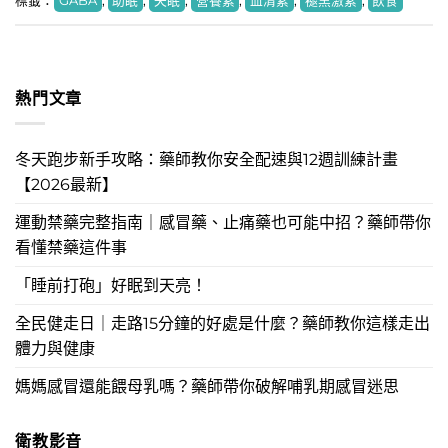
標籤：
GABA
,
助眠
,
失眠
,
營養素
,
血清素
,
褪黑激素
,
飲食
熱門文章
冬天跑步新手攻略：藥師教你安全配速與12週訓練計畫
【2026最新】
運動禁藥完整指南｜感冒藥、止痛藥也可能中招？藥師帶你
看懂禁藥這件事
「睡前打砲」好眠到天亮！
全民健走日｜走路15分鐘的好處是什麼？藥師教你這樣走出
體力與健康
媽媽感冒還能餵母乳嗎？藥師帶你破解哺乳期感冒迷思
衛教影音