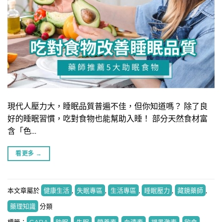
現代人壓力大，睡眠品質普遍不佳，但你知道嗎？ 除了良
好的睡眠習慣，吃對食物也能幫助入睡！ 部分天然食材富
含「色…
看更多
→
本文章屬於
健康生活
,
失眠專區
,
生活專區
,
睡眠壓力
,
藏鏡藥師
,
藥理知識
分類