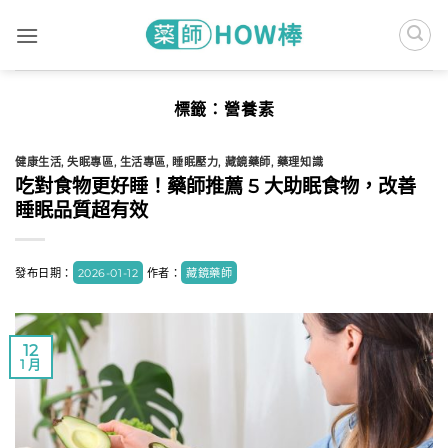
Skip
to
content
標籤：
營養素
健康生活
,
失眠專區
,
生活專區
,
睡眠壓力
,
藏鏡藥師
,
藥理知識
吃對食物更好睡！藥師推薦 5 大助眠食物，改善
睡眠品質超有效
發布日期：
2026-01-12
作者：
藏鏡藥師
12
1 月