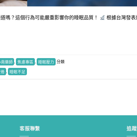
知道嗎？這個行為可能嚴重影響你的睡眠品質！
根據台灣發表
小南藥師
,
焦慮專區
,
睡眠壓力
分類
疲倦
,
睡眠不足
寶寶食品又出事！藥師教你如何挑選健康寶寶食品！
藥師How棒
• 2 mon
客服聯繫
追蹤