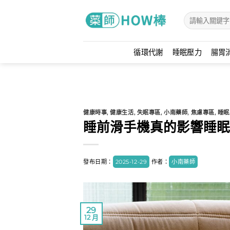
Skip
to
content
循環代謝
睡眠壓力
腸胃
健康時事
,
健康生活
,
失眠專區
,
小南藥師
,
焦慮專區
,
睡眠
睡前滑手機真的影響睡眠
發布日期：
2025-12-29
作者：
小南藥師
29
12 月