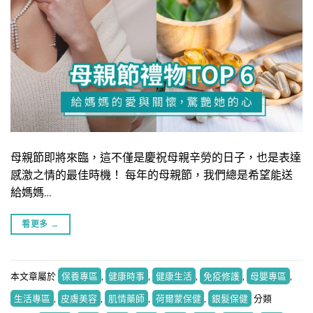
母親節即將來臨，這不僅是慶祝母親辛勞的日子，也是表達
感激之情的最佳時機！ 每年的母親節，我們總是希望能送
給媽媽…
看更多
→
本文章屬於
保養專區
,
健康時事
,
健康生活
,
免疫修護
,
母嬰專區
,
生活專區
,
皮膚美容
,
肌情藥師
,
荷爾蒙保健
,
銀髮保健
分類