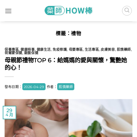
Skip
to
content
標籤：
禮物
保養專區
,
健康時事
,
健康生活
,
免疫修護
,
母嬰專區
,
生活專區
,
皮膚美容
,
肌情藥師
,
荷爾蒙保健
,
銀髮保健
母親節禮物TOP 6：給媽媽的愛與關懷，驚艷她
的心！
發布日期：
2026-04-29
作者：
肌情藥師
29
4 月