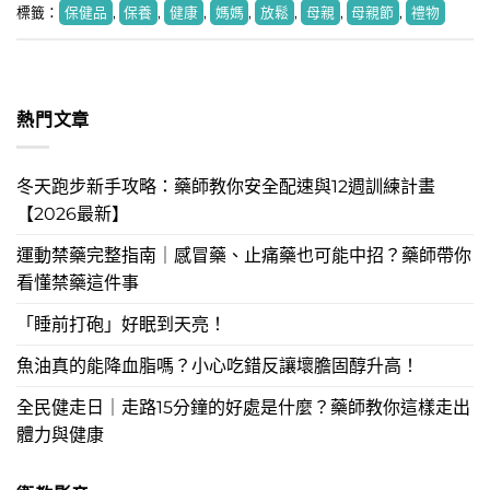
標籤：
保健品
,
保養
,
健康
,
媽媽
,
放鬆
,
母親
,
母親節
,
禮物
熱門文章
冬天跑步新手攻略：藥師教你安全配速與12週訓練計畫
【2026最新】
運動禁藥完整指南｜感冒藥、止痛藥也可能中招？藥師帶你
看懂禁藥這件事
「睡前打砲」好眠到天亮！
魚油真的能降血脂嗎？小心吃錯反讓壞膽固醇升高！
全民健走日｜走路15分鐘的好處是什麼？藥師教你這樣走出
體力與健康