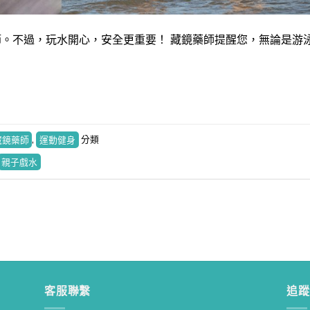
。不過，玩水開心，安全更重要！ 藏鏡藥師提醒您，無論是游
藏鏡藥師
,
運動健身
分類
親子戲水
寶寶食品又出事！藥師教你如何挑選健康寶寶食品！
藥師How棒
• 2 mon
客服聯繫
追蹤