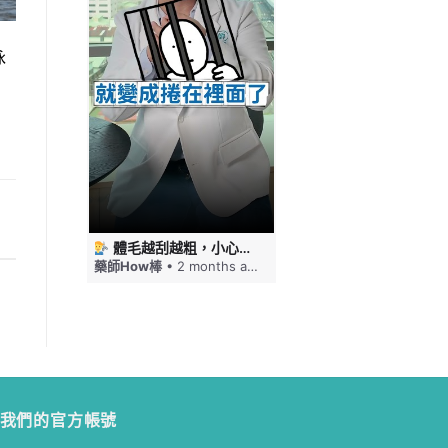
泳
 #藥師HOW棒
體毛越刮越粗，小心毛髮倒插！刮毛這幾件事要注意 #藥師HOW棒
免疫力下降嘴巴就狂破，口角炎四大原因一次看 #藥師HOW棒
ths ago
藥師How棒
• 2 months ago
藥師How棒
• 2 months a
我們的官方帳號