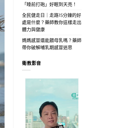
「睡前打砲」好眠到天亮！
全民健走日｜走路15分鐘的好
處是什麼？藥師教你這樣走出
體力與健康
媽媽感冒還能餵母乳嗎？藥師
帶你破解哺乳期感冒迷思
衛教影音