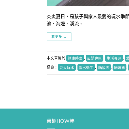
炎炎夏日，是孩子與家人最愛的玩水季節
池、海邊、溪流、…
看更多
→
本文章屬於
健康時事
,
母嬰專區
,
生活專區
,
標籤：
夏天玩水
,
戲水衛生
,
腦膜炎
,
腸病毒
,
藥師HOW棒