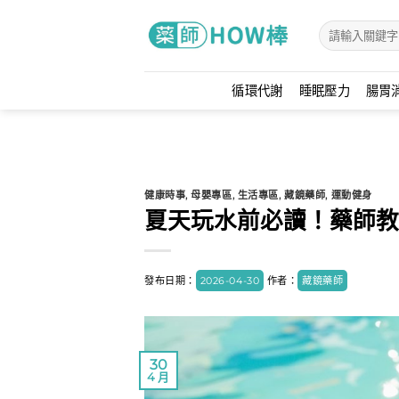
Skip
to
content
循環代謝
睡眠壓力
腸胃
健康時事
,
母嬰專區
,
生活專區
,
藏鏡藥師
,
運動健身
夏天玩水前必讀！藥師教
發布日期：
2026-04-30
作者：
藏鏡藥師
30
4 月