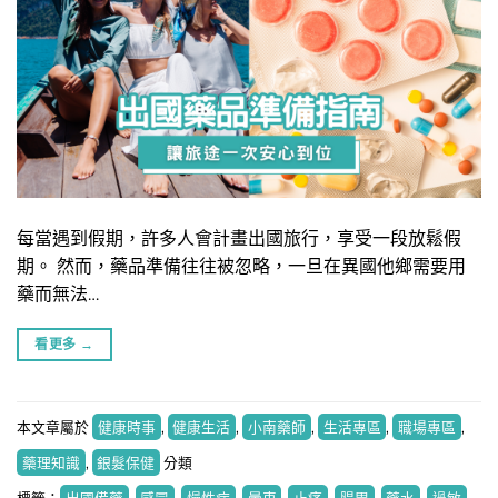
每當遇到假期，許多人會計畫出國旅行，享受一段放鬆假
期。 然而，藥品準備往往被忽略，一旦在異國他鄉需要用
藥而無法…
看更多
→
本文章屬於
健康時事
,
健康生活
,
小南藥師
,
生活專區
,
職場專區
,
藥理知識
,
銀髮保健
分類