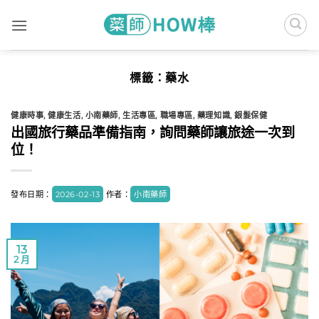
Skip
to
content
標籤：
藥水
健康時事
,
健康生活
,
小南藥師
,
生活專區
,
職場專區
,
藥理知識
,
銀髮保健
出國旅行藥品準備指南，詢問藥師讓旅途一次到
位！
發布日期：
2026-02-13
作者：
小南藥師
13
2 月