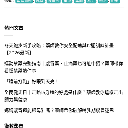
標籤：
出國備藥
,
感冒
,
慢性病
,
暈車
,
止痛
,
腸胃
,
藥水
,
過敏
熱門文章
冬天跑步新手攻略：藥師教你安全配速與12週訓練計畫
【2026最新】
運動禁藥完整指南｜感冒藥、止痛藥也可能中招？藥師帶你
看懂禁藥這件事
「睡前打砲」好眠到天亮！
全民健走日｜走路15分鐘的好處是什麼？藥師教你這樣走出
體力與健康
媽媽感冒還能餵母乳嗎？藥師帶你破解哺乳期感冒迷思
衛教影音