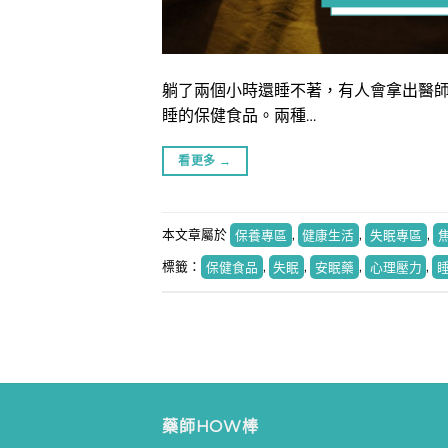
躺了兩個小時還睡不著，有人會拿出醫
睡的保健食品。兩種…
看更多
→
本文章屬於
保養專區
,
健康生活
,
失眠專區
,
標籤：
保健食品
,
失眠
,
安眠藥
,
心理壓力
,
藥師HOW棒