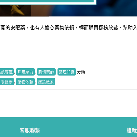
師開的安眠藥，也有人擔心藥物依賴，轉而購買標榜放鬆、幫助
焦慮專區
,
睡眠壓力
,
肌情藥師
,
藥理知識
分類
寶寶食品又出事！藥師教你如何挑選健康寶寶食品！
藥師How棒
• 2 mon
睡眠健康
,
藥物依賴
,
褪黑激素
客服聯繫
追蹤