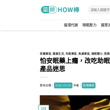
Skip
to
content
循環代謝
睡眠壓力
腸胃
保養專區
,
健康生活
,
失眠專區
,
焦慮專區
,
睡眠壓力
,
肌情
怕安眠藥上癮，改吃助眠
產品迷思
發布日期：
2026-07-09
作者：
肌情藥師
09