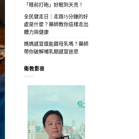
「睡前打砲」好眠到天亮！
全民健走日｜走路15分鐘的好
處是什麼？藥師教你這樣走出
體力與健康
媽媽感冒還能餵母乳嗎？藥師
帶你破解哺乳期感冒迷思
衛教影音