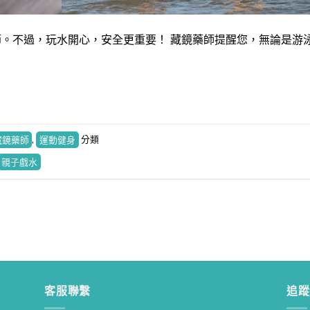
。不過，玩水開心，安全更重要！ 藏鏡藥師提醒您，無論是游
藏鏡藥師
,
運動健身
分類
親子戲水
寶寶食品又出事！藥師教你如何挑選健康寶寶食品！
藥師How棒
• 2 mon
客服聯繫
追蹤