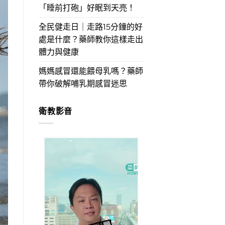
「睡前打砲」好眠到天亮！
全民健走日｜走路15分鐘的好
處是什麼？藥師教你這樣走出
體力與健康
媽媽感冒還能餵母乳嗎？藥師
帶你破解哺乳期感冒迷思
衛教影音