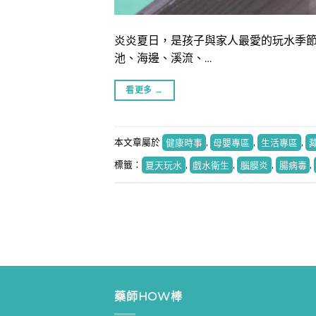
炎炎夏日，是孩子與家人最愛的玩水季節
池、海邊、溪流、…
看更多
→
本文章屬於
健康時事
,
母嬰專區
,
生活專區
,
標籤：
夏天玩水
,
戲水衛生
,
腦膜炎
,
腸病毒
,
藥師HOW棒