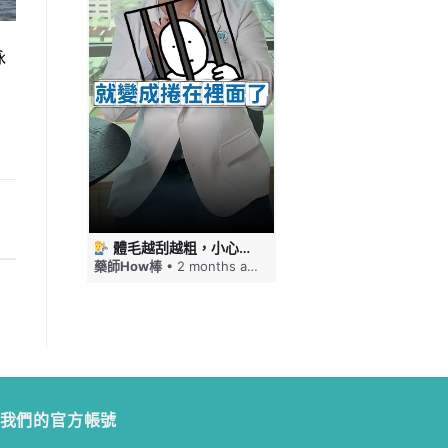
泳
 #藥師HOW棒
體毛越刮越粗，小心毛髮倒插！刮毛這幾件事要注意 #藥師HOW棒
免疫力下降嘴巴就狂破，口角炎四大原因一次看 #藥師HOW棒
ths ago
藥師How棒
• 2 months ago
藥師How棒
• 2 months a
我們的官方帳號