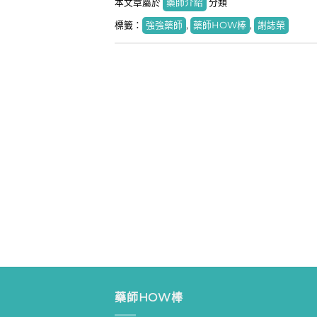
本文章屬於
藥師介紹
分類
標籤：
強強藥師
,
藥師HOW棒
,
謝誌榮
藥師HOW棒