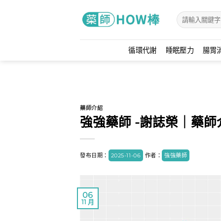
Skip
to
content
循環代謝
睡眠壓力
腸胃
藥師介紹
強強藥師 -謝誌榮｜藥師
發布日期：
2025-11-06
作者：
強強藥師
06
11 月