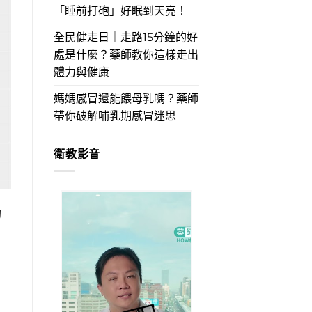
「睡前打砲」好眠到天亮！
全民健走日｜走路15分鐘的好
處是什麼？藥師教你這樣走出
體力與健康
媽媽感冒還能餵母乳嗎？藥師
帶你破解哺乳期感冒迷思
衛教影音
的