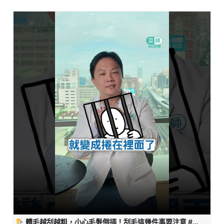
體毛越刮越粗，小心毛髮倒插！刮毛這幾件事要注意 #藥師HOW棒