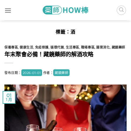
Skip
to
content
標籤：
酒
保養專區
,
健康生活
,
免疫修護
,
循環代謝
,
生活專區
,
職場專區
,
腸胃消化
,
藏鏡藥師
年末聚會必備！藏鏡藥師的解酒攻略
發布日期：
2026-01-01
作者：
藏鏡藥師
01
1 月