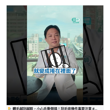
體毛越刮越粗，小心毛髮倒插！刮毛這幾件事要注意 #藥師HOW棒