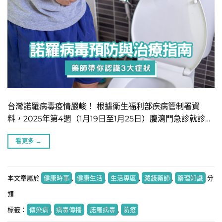
台灣諾羅病毒疫情嚴峻！ 根據衛生福利部疾病管制署資
料，2025年第4週（1月19日至1月25日）腹瀉門急診就診…
看更多
→
本文章屬於
健康時事
,
健康生活
,
生活專區
,
藏鏡藥師
,
藥理知識
分
類
標籤：
傳染病
,
病毒傳播
,
諾羅病毒
,
防疫