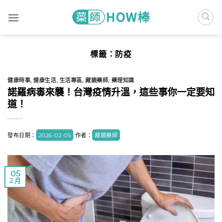
Skip
to
content
標籤：
防疫
健康時事
,
健康生活
,
生活專區
,
藏鏡藥師
,
藥理知識
諾羅病毒來襲！台灣疫情升溫，這些事你一定要知
道！
發布日期：
2026-02-05
作者：
藏鏡藥師
05
2 月