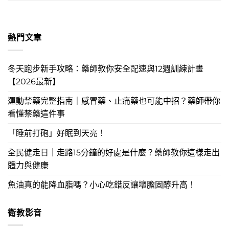
熱門文章
冬天跑步新手攻略：藥師教你安全配速與12週訓練計畫
【2026最新】
運動禁藥完整指南｜感冒藥、止痛藥也可能中招？藥師帶你
看懂禁藥這件事
「睡前打砲」好眠到天亮！
全民健走日｜走路15分鐘的好處是什麼？藥師教你這樣走出
體力與健康
魚油真的能降血脂嗎？小心吃錯反讓壞膽固醇升高！
衛教影音