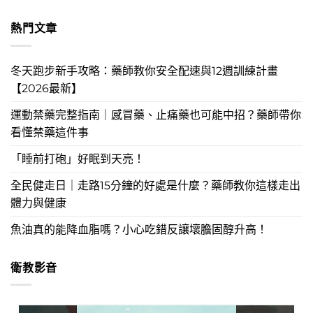
熱門文章
冬天跑步新手攻略：藥師教你安全配速與12週訓練計畫
【2026最新】
運動禁藥完整指南｜感冒藥、止痛藥也可能中招？藥師帶你
看懂禁藥這件事
「睡前打砲」好眠到天亮！
全民健走日｜走路15分鐘的好處是什麼？藥師教你這樣走出
體力與健康
魚油真的能降血脂嗎？小心吃錯反讓壞膽固醇升高！
衛教影音