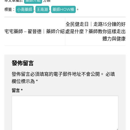
本文章屬於
藥師介紹
分類
標籤：
小南藥師
,
王南淵
,
藥師HOW棒
。
全民健走日｜走路15分鐘的好
宅宅藥師 – 翟晉德｜藥師介紹
處是什麼？藥師教你這樣走出
體力與健康
發佈留言
發佈留言必須填寫的電子郵件地址不會公開。
必填
欄位標示為
*
留言
*