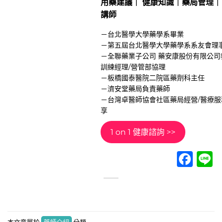
用藥建議｜ 健康知識｜藥局管理｜
講師
－台北醫學大學藥學系畢業
－第五屆台北醫學大學藥學系系友會理
－全聯藥業子公司 藥安康股份有限公司
訓練經理/營管部協理
－板橋國泰醫院二院區藥劑科主任
－濟安堂藥局負責藥師
－台灣卓醫師協會社區藥局經營/醫療服
享
1 on 1 健康諮詢 >>
Fac
L