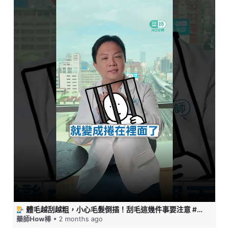
體毛越刮越粗，小心毛髮倒插！刮毛這幾件事要注意 #藥師HOW棒
藥師How棒
• 2 months ago