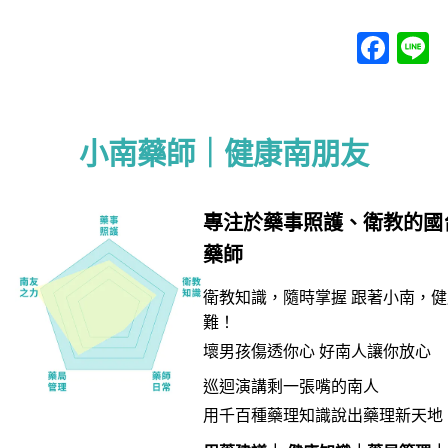
Fac
L
小南藥師｜健康南朋友
專注於藥事照護、衛教的國
藥師
衛教知識，隨時掌握 跟著小南，
難！
壞男孩傷透你心 好南人讓你放心​
巡迴演講剩一張嘴的南人
用千百種藥理知識說出藥理新天地