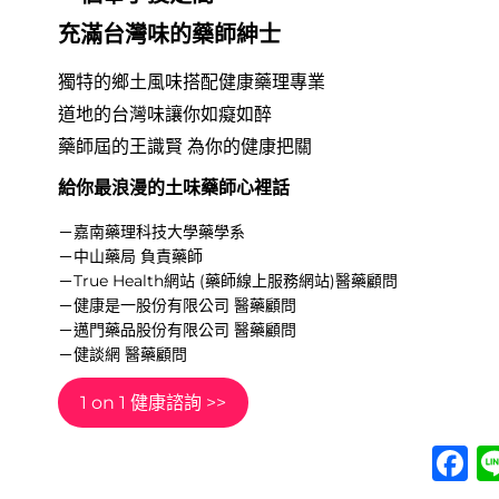
充滿台灣味的藥師紳士
獨特的鄉土風味搭配健康藥理專業
道地的台灣味讓你如癡如醉​
藥師屆的王識賢 為你的健康把關​
給你最浪漫的土味藥師心裡話
寶寶食品又出事！藥師教你如何挑選健康寶寶食品！
藥師How棒
• 2 mon
－嘉南藥理科技大學藥學系
－中山藥局 負責藥師
－True Health網站 (藥師線上服務網站)醫藥顧問
－健康是一股份有限公司 醫藥顧問
－邁門藥品股份有限公司 醫藥顧問
－健談網 醫藥顧問
1 on 1 健康諮詢 >>
F