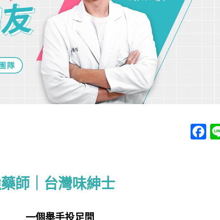
F
強藥師｜台灣味紳士
一個舉手投足間