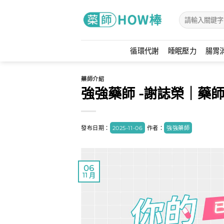
Skip
to
content
循環代謝
睡眠壓力
腸胃
藥師介紹
強強藥師 -謝誌榮｜藥
發布日期：
2025-11-06
作者：
強強藥師
06
11 月