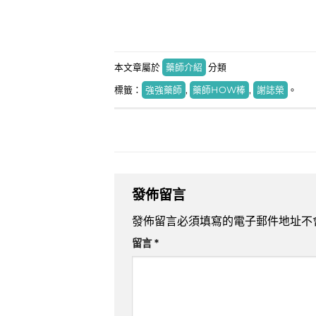
本文章屬於
藥師介紹
分類
標籤：
強強藥師
,
藥師HOW棒
,
謝誌榮
。
發佈留言
發佈留言必須填寫的電子郵件地址不
留言
*