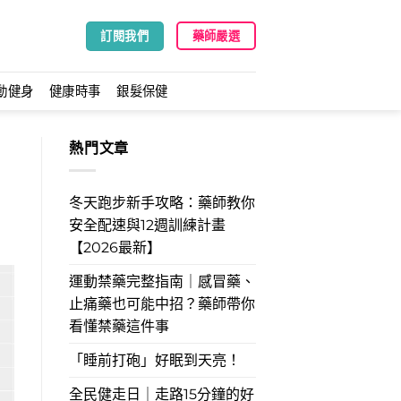
訂閱我們
藥師嚴選
動健身
健康時事
銀髮保健
熱門文章
冬天跑步新手攻略：藥師教你
安全配速與12週訓練計畫
【2026最新】
運動禁藥完整指南｜感冒藥、
止痛藥也可能中招？藥師帶你
看懂禁藥這件事
「睡前打砲」好眠到天亮！
全民健走日｜走路15分鐘的好