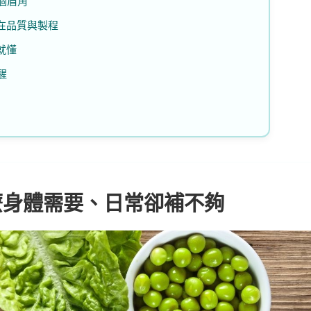
 個眉角
出在品質與製程
就懂
醒
麼身體需要、日常卻補不夠