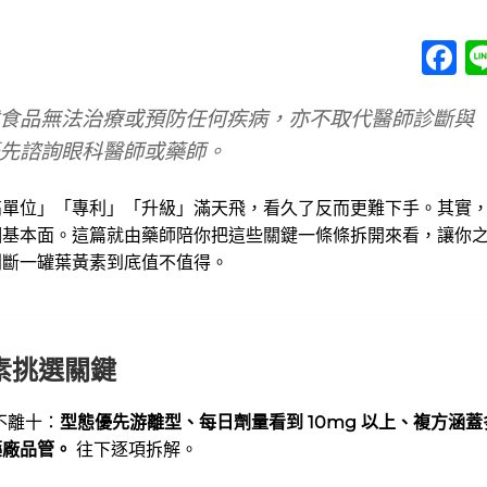
F
食品無法治療或預防任何疾病，亦不取代醫師診斷與
先諮詢眼科醫師或藥師。
寶寶食品又出事！藥師教你如何挑選健康寶寶食品！
高單位」「專利」「升級」滿天飛，看久了反而更難下手。其實
藥師How棒
• 2 mon
個基本面。這篇就由藥師陪你把這些關鍵一條條拆開來看，讓你
判斷一罐葉黃素到底值不值得。
素挑選關鍵
不離十：
型態優先游離型、每日劑量看到 10mg 以上、複方涵蓋
藥廠品管。
往下逐項拆解。