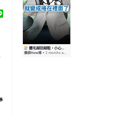
acebook
Line
 #藥師HOW棒
體毛越刮越粗，小心毛髮倒插！刮毛這幾件事要注意 #藥師HOW棒
免疫力下降嘴巴就狂破，口角炎四大原因一次看 #藥師HOW棒
，
ths ago
藥師How棒
• 2 months ago
藥師How棒
• 2 months a
之
多