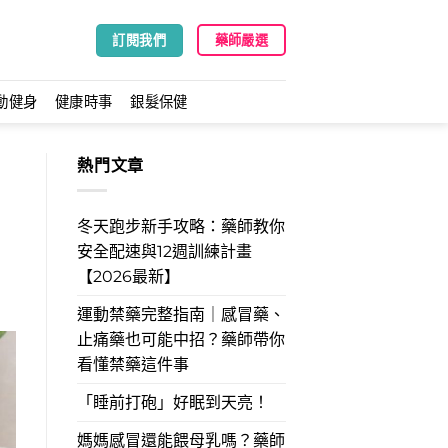
訂閱我們
藥師嚴選
動健身
健康時事
銀髮保健
熱門文章
冬天跑步新手攻略：藥師教你
安全配速與12週訓練計畫
【2026最新】
運動禁藥完整指南｜感冒藥、
止痛藥也可能中招？藥師帶你
看懂禁藥這件事
「睡前打砲」好眠到天亮！
媽媽感冒還能餵母乳嗎？藥師