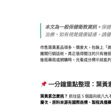
本文為一般保健衛教資訊。
保健
治療。如有視覺健康疑慮，請優
市售葉黃素品項多、價差大，包裝上「
撇開行銷話術，真正值得關注的只有幾
後逛藥局或網購時，光看成分標示就能
一分鐘重點整理：葉黃
葉黃素怎麼挑？
抓住這 5 個面向就八九
層次、原料來源有國際商標、製程具備