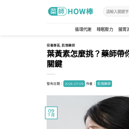
Skip
to
content
循環代謝
睡眠壓力
腸胃
保養專區
,
肌情藥師
葉黃素怎麼挑？藥師帶你
關鍵
發布日期：
2026-07-09
作者：
肌情藥師
09
7 月