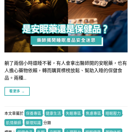
躺了兩個小時還睡不著，有人會拿出醫師開的安眠藥，也有
人擔心藥物依賴，轉而購買標榜放鬆、幫助入睡的保健食
品。兩種…
看更多
→
本文章屬於
保養專區
,
健康生活
,
失眠專區
,
焦慮專區
,
睡眠壓力
,
肌情藥師
,
藥理知識
分類