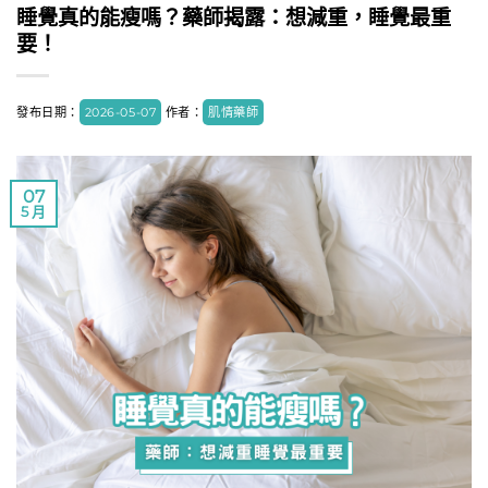
睡覺真的能瘦嗎？藥師揭露：想減重，睡覺最重
要！
發布日期：
2026-05-07
作者：
肌情藥師
07
5 月