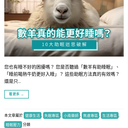
您也有睡不好的困擾嗎？ 您是否聽過「數羊有助睡眠」、
「睡前喝熱牛奶更好入睡」？ 這些助眠方法真的有效嗎？
還是只…
看更多
→
本文章屬於
健康生活
,
失眠專區
,
小南藥師
,
焦慮專區
,
生活專區
,
睡眠壓力
分類