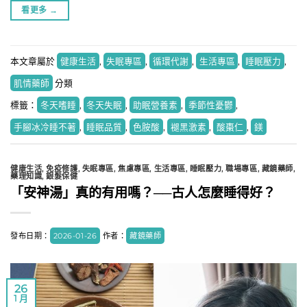
看更多
→
本文章屬於
健康生活
,
失眠專區
,
循環代謝
,
生活專區
,
睡眠壓力
,
肌情藥師
分類
標籤：
冬天嗜睡
,
冬天失眠
,
助眠營養素
,
季節性憂鬱
,
手腳冰冷睡不著
,
睡眠品質
,
色胺酸
,
褪黑激素
,
酸棗仁
,
鎂
健康生活
,
免疫修護
,
失眠專區
,
焦慮專區
,
生活專區
,
睡眠壓力
,
職場專區
,
藏鏡藥師
,
藥理知識
,
銀髮保健
「安神湯」真的有用嗎？──古人怎麼睡得好？
發布日期：
2026-01-26
作者：
藏鏡藥師
26
1 月