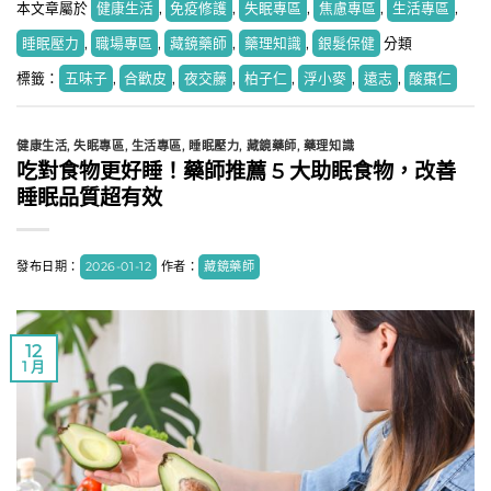
本文章屬於
健康生活
,
免疫修護
,
失眠專區
,
焦慮專區
,
生活專區
,
睡眠壓力
,
職場專區
,
藏鏡藥師
,
藥理知識
,
銀髮保健
分類
標籤：
五味子
,
合歡皮
,
夜交藤
,
柏子仁
,
浮小麥
,
遠志
,
酸棗仁
健康生活
,
失眠專區
,
生活專區
,
睡眠壓力
,
藏鏡藥師
,
藥理知識
吃對食物更好睡！藥師推薦 5 大助眠食物，改善
睡眠品質超有效
發布日期：
2026-01-12
作者：
藏鏡藥師
12
1 月