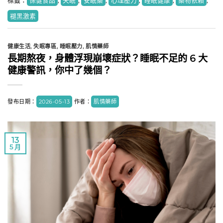
標籤：
保健食品
,
失眠
,
安眠藥
,
心理壓力
,
睡眠健康
,
藥物依賴
,
褪黑激素
健康生活
,
失眠專區
,
睡眠壓力
,
肌情藥師
長期熬夜，身體浮現崩壞症狀？睡眠不足的 6 大
健康警訊，你中了幾個？
發布日期：
2026-05-13
作者：
肌情藥師
13
5 月