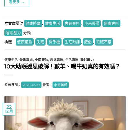
看更多
→
本文章屬於
健康時事
,
健康生活
,
失眠專區
,
小南藥師
,
焦慮專區
,
睡眠壓力
分類
標籤：
健康風險
,
失眠
,
滑手機
,
生理時鐘
,
疲倦
,
睡眠不足
健康生活
,
失眠專區
,
小南藥師
,
焦慮專區
,
生活專區
,
睡眠壓力
10大助眠迷思破解！數羊、喝牛奶真的有效嗎？
發布日期：
2025-12-22
作者：
小南藥師
22
12 月