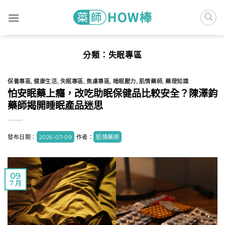
Skip
to
content
分類：
失眠專區
保養專區
,
健康生活
,
失眠專區
,
焦慮專區
,
睡眠壓力
,
肌情藥師
,
藥理知識
怕安眠藥上癮，改吃助眠保健品比較安全？陳澤鈞
藥師揭開睡眠產品迷思
發布日期：
2026-07-09
作者：
肌情藥師
09
7 月