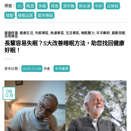
標籤：
3C
,
喝酒
,
失眠
,
宵夜
,
滑手機
,
熱水澡
,
牛奶
,
白噪音
,
睡眠
,
睡眠品質
,
都市傳說
健康時事
,
健康生活
,
失眠專區
,
焦慮專區
,
生活專區
,
睡眠壓力
,
羊羊藥師
,
銀髮保健
,
長照專區
長輩容易失眠？5大改善睡眠方法，助您找回健康
好眠！
發布日期：
2025-12-08
作者：
羊羊藥師
08
12 月