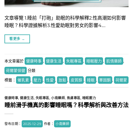
文章導覽 1.睡前「打砲」助眠的科學解釋2.​性高潮如何影響
睡眠？科學證據解析3.​性愛助眠對男女的影響4.​…
看更多
→
本文章屬於
健康時事
,
健康生活
,
失眠專區
,
睡眠壓力
,
肌情藥師
,
荷爾蒙保健
分類
標籤：
催乳素
,
壓力
,
性愛
,
放鬆
,
皮質醇
,
睡眠
,
睪固酮
,
荷爾蒙
健康時事
,
健康生活
,
失眠專區
,
小南藥師
,
焦慮專區
,
睡眠壓力
睡前滑手機真的影響睡眠嗎？科學解析與改善方法
發布日期：
2025-12-29
作者：
小南藥師