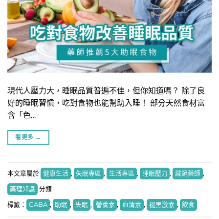
現代人壓力大，睡眠品質普遍不佳，但你知道嗎？ 除了良
好的睡眠習慣，吃對食物也能幫助入睡！ 部分天然食材富
含「色…
看更多
→
本文章屬於
健康生活
,
失眠專區
,
生活專區
,
睡眠壓力
,
藏鏡藥師
,
藥理知識
分類
標籤：
GABA
,
助眠
,
失眠
,
營養素
,
血清素
,
褪黑激素
,
飲食