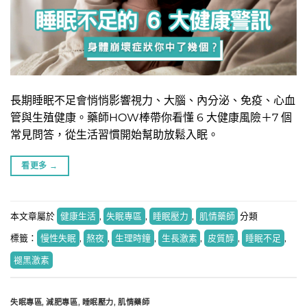
長期睡眠不足會悄悄影響視力、大腦、內分泌、免疫、心血
管與生殖健康。藥師HOW棒帶你看懂 6 大健康風險＋7 個
常見問答，從生活習慣開始幫助放鬆入眠。
看更多
→
本文章屬於
健康生活
,
失眠專區
,
睡眠壓力
,
肌情藥師
分類
標籤：
慢性失眠
,
熬夜
,
生理時鐘
,
生長激素
,
皮質醇
,
睡眠不足
,
褪黑激素
失眠專區
,
減肥專區
,
睡眠壓力
,
肌情藥師