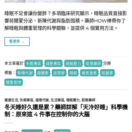
睡眠不足會讓你變胖？多項臨床研究顯示，睡眠品質直接影
響荷爾蒙分泌、新陳代謝與脂肪囤積。藥師HOW棒帶你了
解睡眠與體重管理的科學關聯，並提供 4 個實用方法。
看更多
→
本文章屬於
失眠專區
,
減肥專區
,
睡眠壓力
,
肌情藥師
分類
標籤：
新陳代謝
,
瘦體素
,
皮質醇
,
睡眠
,
褪黑激素
,
飢餓素
,
體重管理
健康生活
,
失眠專區
,
循環代謝
,
生活專區
,
睡眠壓力
,
肌情藥師
冬天睡好久還是累？藥師詳解「天冷好睡」科學機
制：原來這 4 件事在控制你的大腦