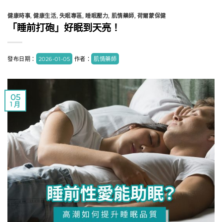
健康時事
,
健康生活
,
失眠專區
,
睡眠壓力
,
肌情藥師
,
荷爾蒙保健
「睡前打砲」好眠到天亮！
發布日期：
2026-01-05
作者：
肌情藥師
05
1 月