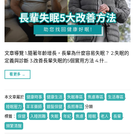
文章導覽 1.隨著年齡增長，長輩為什麼容易失眠？ 2.失眠的
定義與診斷 3.改善長輩失眠的5個實用方法 4.什…
看更多
→
本文章屬於
健康時事
,
健康生活
,
失眠專區
,
焦慮專區
,
生活專區
,
睡眠壓力
,
羊羊藥師
,
銀髮保健
,
長照專區
分類
標籤：
保健
,
入睡困難
,
失眠
,
年紀
,
焦慮
,
睡眠
,
老人
,
長輩
,
頻繁清醒