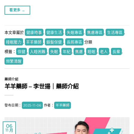
看更多
→
本文章屬於
健康時事
,
健康生活
,
失眠專區
,
焦慮專區
,
生活專區
,
睡眠壓力
,
羊羊藥師
,
銀髮保健
,
長照專區
分類
標籤：
保健
,
入睡困難
,
失眠
,
年紀
,
焦慮
,
睡眠
,
老人
,
長輩
,
頻繁清醒
藥師介紹
羊羊藥師 – 李世揚｜藥師介紹
發布日期：
2025-11-06
作者：
羊羊藥師
06
11 月