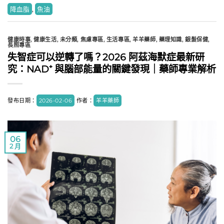
降血脂
,
魚油
健康時事
,
健康生活
,
未分類
,
焦慮專區
,
生活專區
,
羊羊藥師
,
藥理知識
,
銀髮保健
,
長照專區
失智症可以逆轉了嗎？2026 阿茲海默症最新研
究：NAD⁺ 與腦部能量的關鍵發現｜藥師專業解析
發布日期：
2026-02-06
作者：
羊羊藥師
06
2 月