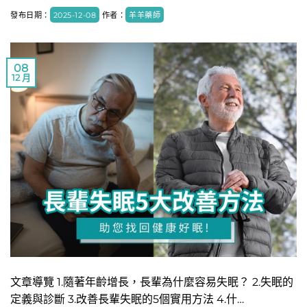
發布日期：
2025-12-08
作者：
羊羊藥師
08
12 月
文章導覽 1.隨著年齡增長，長輩為什麼容易失眠？ 2.失眠的
定義與診斷 3.改善長輩失眠的5個實用方法 4.什…