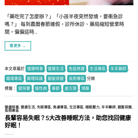
「藥吃完了怎麼辦？」「小孩半夜突然發燒，要衝急診
嗎？」 每到農曆春節連假，診所休診、藥局縮短營業時
間，偏偏這時…
看更多
→
本文章屬於
健康時事
,
健康生活
,
免疫修護
,
生活專區
,
羊羊藥師
,
職場專區
,
藥理知識
,
銀髮保健
,
長照專區
分類
標籤：
健保署
,
慢性病
,
春節
,
處方簽
,
領藥
健康時事
,
健康生活
,
失眠專區
,
焦慮專區
,
生活專區
,
睡眠壓力
,
羊羊藥師
,
銀髮保健
,
長照專區
長輩容易失眠？5大改善睡眠方法，助您找回健康
好眠！