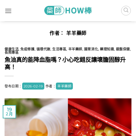
Skip
to
content
作者：
羊羊藥師
健康生活
,
免疫修護
,
循環代謝
,
生活專區
,
羊羊藥師
,
腸胃消化
,
藥理知識
,
銀髮保健
,
長照專區
魚油真的能降血脂嗎？小心吃錯反讓壞膽固醇升
高！
發布日期：
2026-02-19
作者：
羊羊藥師
19
2 月