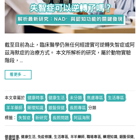
截至目前為止，臨床醫學仍無任何經證實可逆轉失智症或阿
茲海默症的治療方式。 本文所解析的研究，屬於動物實驗
階段，…
看更多
→
本文章屬於
健康時事
,
健康生活
,
未分類
,
焦慮專區
,
生活專區
,
羊羊藥師
,
藥理知識
,
銀髮保健
,
長照專區
分類
標籤：
失智症
,
新研究
,
長照問題
,
阿茲海默
健康時事
,
健康生活
,
免疫修護
,
生活專區
,
羊羊藥師
,
職場專區
,
藥理知識
,
銀髮保健
,