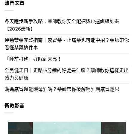
熱門文章
冬天跑步新手攻略：藥師教你安全配速與12週訓練計畫
【2026最新】
運動禁藥完整指南｜感冒藥、止痛藥也可能中招？藥師帶你
看懂禁藥這件事
「睡前打砲」好眠到天亮！
全民健走日｜走路15分鐘的好處是什麼？藥師教你這樣走出
體力與健康
媽媽感冒還能餵母乳嗎？藥師帶你破解哺乳期感冒迷思
衛教影音