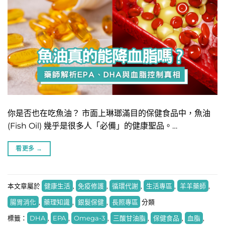
​你是否也在吃魚油？ 市面上琳瑯滿目的保健食品中，魚油
(Fish Oil) 幾乎是很多人「必備」的健康聖品。…
看更多
→
本文章屬於
健康生活
,
免疫修護
,
循環代謝
,
生活專區
,
羊羊藥師
,
腸胃消化
,
藥理知識
,
銀髮保健
,
長照專區
分類
標籤：
DHA
,
EPA
,
Omega-3
,
三酸甘油脂
,
保健食品
,
血脂
,