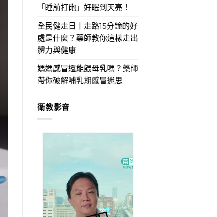
「睡前打砲」好眠到天亮！
全民健走日｜走路15分鐘的好
處是什麼？藥師教你這樣走出
體力與健康
媽媽感冒還能餵母乳嗎？藥師
帶你破解哺乳期感冒迷思
衛教影音