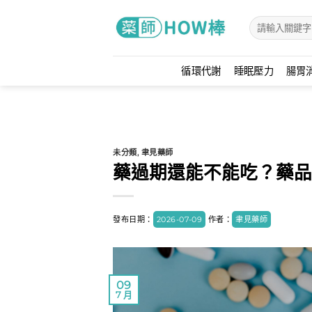
Skip
to
content
循環代謝
睡眠壓力
腸胃
未分類
,
聿見藥師
藥過期還能不能吃？藥品
發布日期：
2026-07-09
作者：
聿見藥師
09
7 月