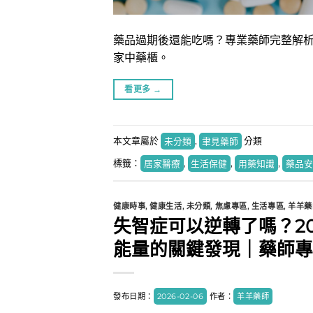
藥品過期後還能吃嗎？專業藥師完整解
家中藥櫃。
看更多
→
本文章屬於
未分類
,
聿見藥師
分類
標籤：
居家醫療
,
生活保健
,
用藥知識
,
藥品安
健康時事
,
健康生活
,
未分類
,
焦慮專區
,
生活專區
,
羊羊藥
失智症可以逆轉了嗎？20
能量的關鍵發現｜藥師專
發布日期：
2026-02-06
作者：
羊羊藥師