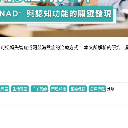
可逆轉失智症或阿茲海默症的治療方式。 本文所解析的研究，
慮專區
,
生活專區
,
羊羊藥師
,
藥理知識
,
銀髮保健
,
長照專區
分類