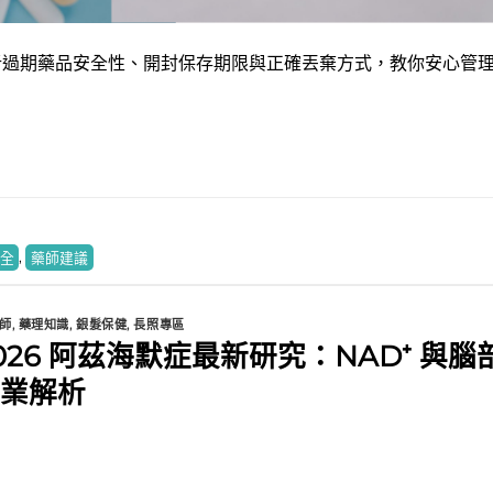
析過期藥品安全性、開封保存期限與正確丟棄方式，教你安心管
全
,
藥師建議
寶寶食品又出事！藥師教你如何挑選健康寶寶食品！
藥師How棒
• 2 mon
師
,
藥理知識
,
銀髮保健
,
長照專區
26 阿茲海默症最新研究：NAD⁺ 與腦
業解析