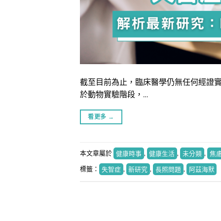
截至目前為止，臨床醫學仍無任何經證實
於動物實驗階段，…
看更多
→
本文章屬於
健康時事
,
健康生活
,
未分類
,
焦
標籤：
失智症
,
新研究
,
長照問題
,
阿茲海默