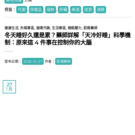
標籤：
代謝
,
保健品
,
宿醉
,
肝臟
,
解酒
,
迷思
,
酒精
健康生活
,
失眠專區
,
循環代謝
,
生活專區
,
睡眠壓力
,
肌情藥師
冬天睡好久還是累？藥師詳解「天冷好睡」科學機
制：原來這 4 件事在控制你的大腦
發布日期：
2026-01-27
作者：
肌情藥師
27
1 月