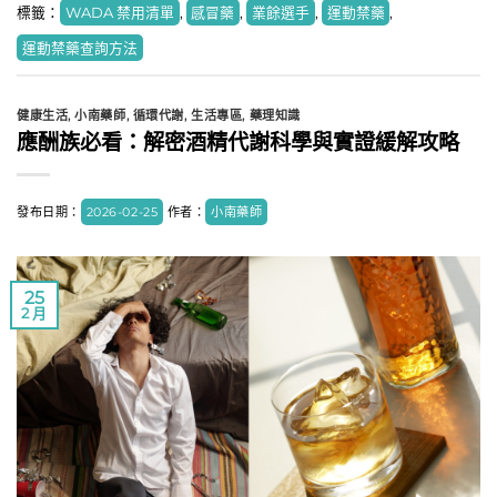
標籤：
WADA 禁用清單
,
感冒藥
,
業餘選手
,
運動禁藥
,
運動禁藥查詢方法
健康生活
,
小南藥師
,
循環代謝
,
生活專區
,
藥理知識
應酬族必看：解密酒精代謝科學與實證緩解攻略
發布日期：
2026-02-25
作者：
小南藥師
25
2 月