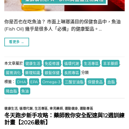
​你是否也在吃魚油？ 市面上琳瑯滿目的保健食品中，魚油
(Fish Oil) 幾乎是很多人「必備」的健康聖品。…
看更多
→
本文章屬於
健康生活
,
免疫修護
,
循環代謝
,
生活專區
,
羊羊藥師
,
腸胃消化
,
藥理知識
,
銀髮保健
,
長照專區
分類
標籤：
DHA
,
EPA
,
Omega-3
,
三酸甘油脂
,
保健食品
,
血脂
,
降血脂
,
魚油
健康生活
,
循環代謝
,
生活專區
,
聿見藥師
,
運動健身
,
運動專區
冬天跑步新手攻略：藥師教你安全配速與12週訓練
計畫【2026最新】