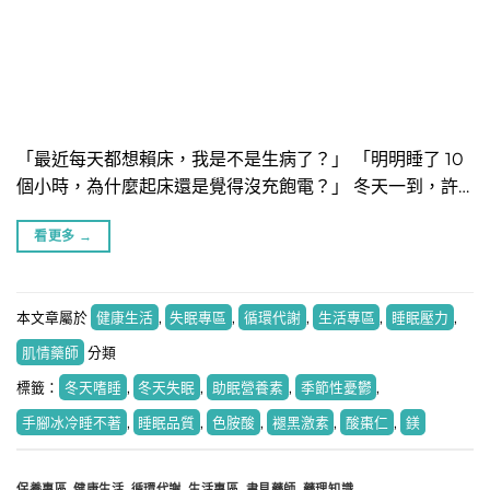
「最近每天都想賴床，我是不是生病了？」 「明明睡了 10
個小時，為什麼起床還是覺得沒充飽電？」 冬天一到，許…
看更多
→
本文章屬於
健康生活
,
失眠專區
,
循環代謝
,
生活專區
,
睡眠壓力
,
肌情藥師
分類
標籤：
冬天嗜睡
,
冬天失眠
,
助眠營養素
,
季節性憂鬱
,
手腳冰冷睡不著
,
睡眠品質
,
色胺酸
,
褪黑激素
,
酸棗仁
,
鎂
保養專區
,
健康生活
,
循環代謝
,
生活專區
,
聿見藥師
,
藥理知識