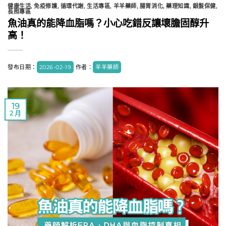
健康生活
,
免疫修護
,
循環代謝
,
生活專區
,
羊羊藥師
,
腸胃消化
,
藥理知識
,
銀髮保健
,
長照專區
魚油真的能降血脂嗎？小心吃錯反讓壞膽固醇升
高！
發布日期：
2026-02-19
作者：
羊羊藥師
19
2 月