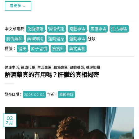
看更多
→
本文章屬於
免疫修護
,
循環代謝
,
減肥專區
,
焦慮專區
,
生活專區
,
肌情藥師
,
藥理知識
,
運動健身
,
運動專區
分類
標籤：
健美
,
原子習慣
,
瘦瘦針
,
藥物真相
健康生活
,
循環代謝
,
生活專區
,
職場專區
,
藏鏡藥師
,
藥理知識
解酒藥真的有用嗎？肝臟的真相揭密
發布日期：
2026-02-02
作者：
藏鏡藥師
02
2 月