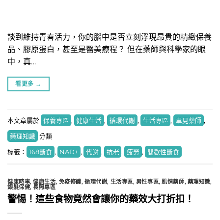
談到維持青春活力，你的腦中是否立刻浮現昂貴的精緻保養
品、膠原蛋白，甚至是醫美療程？ 但在藥師與科學家的眼
中，真…
看更多
→
本文章屬於
保養專區
,
健康生活
,
循環代謝
,
生活專區
,
聿見藥師
,
藥理知識
分類
標籤：
168斷食
,
NAD+
,
代謝
,
抗老
,
疲勞
,
間歇性斷食
健康時事
,
健康生活
,
免疫修護
,
循環代謝
,
生活專區
,
男性專區
,
肌情藥師
,
藥理知識
,
銀髮保健
,
長照專區
警惕！這些食物竟然會讓你的藥效大打折扣！