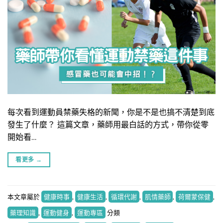
每次看到運動員禁藥失格的新聞，你是不是也搞不清楚到底
發生了什麼？ 這篇文章，藥師用最白話的方式，帶你從零
開始看…
看更多
→
本文章屬於
健康時事
,
健康生活
,
循環代謝
,
肌情藥師
,
荷爾蒙保健
,
藥理知識
,
運動健身
,
運動專區
分類