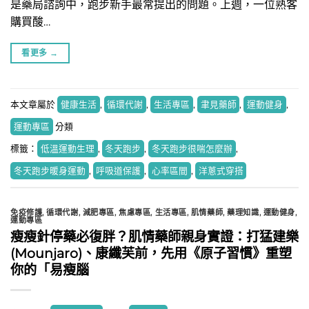
是藥局諮詢中，跑步新手最常提出的問題。上週，一位熟客
購買酸…
看更多
→
本文章屬於
健康生活
,
循環代謝
,
生活專區
,
聿見藥師
,
運動健身
,
運動專區
分類
標籤：
低溫運動生理
,
冬天跑步
,
冬天跑步很喘怎麼辦
,
冬天跑步暖身運動
,
呼吸道保護
,
心率區間
,
洋蔥式穿搭
免疫修護
,
循環代謝
,
減肥專區
,
焦慮專區
,
生活專區
,
肌情藥師
,
藥理知識
,
運動健身
,
運動專區
瘦瘦針停藥必復胖？肌情藥師親身實證：打猛建樂
(Mounjaro)、康纖芙前，先用《原子習慣》重塑
你的「易瘦腦