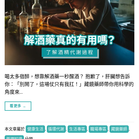
喝太多宿醉，想靠解酒藥一秒醒酒？ 抱歉了，肝臟想告訴
你：「別鬧了，這場仗只有我扛！」藏鏡藥師帶你用科學的
角度來…
看更多
→
本文章屬於
健康生活
,
循環代謝
,
生活專區
,
職場專區
,
藏鏡藥師
,
藥理知識
分類