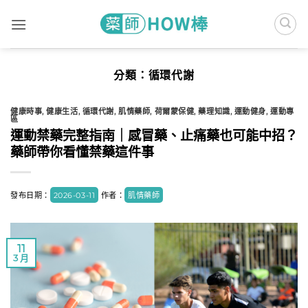
Skip
to
content
分類：
循環代謝
健康時事
,
健康生活
,
循環代謝
,
肌情藥師
,
荷爾蒙保健
,
藥理知識
,
運動健身
,
運動專
區
運動禁藥完整指南｜感冒藥、止痛藥也可能中招？
藥師帶你看懂禁藥這件事
發布日期：
2026-03-11
作者：
肌情藥師
11
3 月