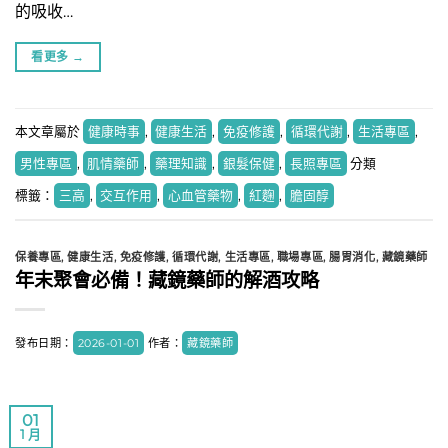
的吸收…
看更多
→
本文章屬於
健康時事
,
健康生活
,
免疫修護
,
循環代謝
,
生活專區
,
男性專區
,
肌情藥師
,
藥理知識
,
銀髮保健
,
長照專區
分類
標籤：
三高
,
交互作用
,
心血管藥物
,
紅麴
,
膽固醇
保養專區
,
健康生活
,
免疫修護
,
循環代謝
,
生活專區
,
職場專區
,
腸胃消化
,
藏鏡藥師
年末聚會必備！藏鏡藥師的解酒攻略
發布日期：
2026-01-01
作者：
藏鏡藥師
01
1 月