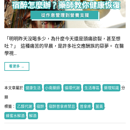
「明明昨天沒喝多少，為什麼今天還是頭痛欲裂，甚至想
吐？」 這種痛苦的早晨，是許多社交應酬族的惡夢。 在醫
學視…
看更多
→
本文章屬於
健康生活
,
小南藥師
,
循環代謝
,
生活專區
,
藥理知識
分
類
標籤：
乙醛代謝
,
宿醉
,
宿醉普拿疼禁忌
,
普拿疼
,
薑黃
,
蜂蜜水解酒
,
解酒