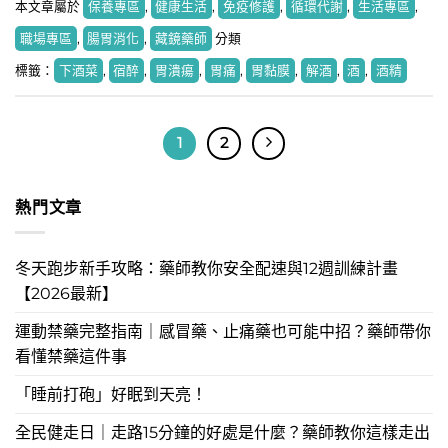
本文章屬於
保養專區
,
健康生活
,
免疫修護
,
循環代謝
,
生活專區
,
職場專區
,
腸胃消化
,
藏鏡藥師
分類
標籤：
下酒菜
,
宿醉
,
胃潰瘍
,
胃痛
,
胃黏膜
,
解酒
,
酒
,
酒精
1
2
熱門文章
冬天跑步新手攻略：藥師教你安全配速與12週訓練計畫
【2026最新】
運動禁藥完整指南｜感冒藥、止痛藥也可能中招？藥師帶你
看懂禁藥這件事
「睡前打砲」好眠到天亮！
全民健走日｜走路15分鐘的好處是什麼？藥師教你這樣走出