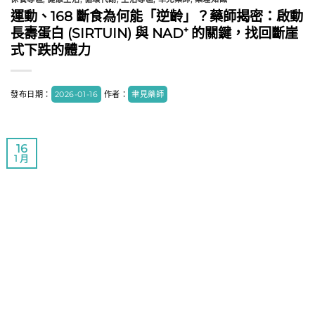
運動、168 斷食為何能「逆齡」？藥師揭密：啟動
長壽蛋白 (SIRTUIN) 與 NAD⁺ 的關鍵，找回斷崖
式下跌的體力
發布日期：
2026-01-16
作者：
聿見藥師
16
1 月