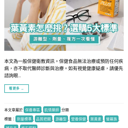
本文為一般保健衛教資訊。保健食品無法治療或預防任何疾
病，亦不取代醫師診斷與治療。如有視覺健康疑慮，請優先
諮詢眼…
看更多
→
本文章屬於
保養專區
,
肌情藥師
分類
標籤：
劑量標準
,
品質把關
,
游離型
,
營養保健
,
葉黃素
,
螢幕族
,