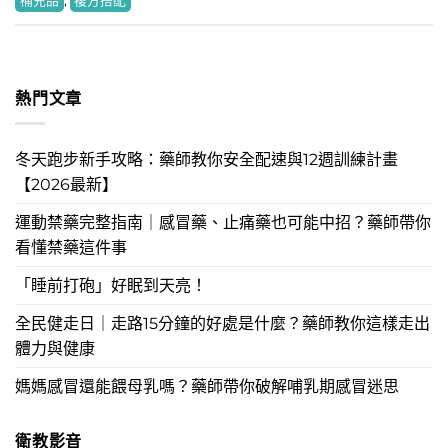
補充品
,
複方搭配
熱門文章
冬天跑步新手攻略：藥師教你安全配速與12週訓練計畫
【2026最新】
運動禁藥完整指南｜感冒藥、止痛藥也可能中招？藥師帶你
看懂禁藥這件事
「睡前打砲」好眠到天亮！
全民健走日｜走路15分鐘的好處是什麼？藥師教你這樣走出
體力與健康
媽媽感冒還能餵母乳嗎？藥師帶你破解哺乳期感冒迷思
衛教影音