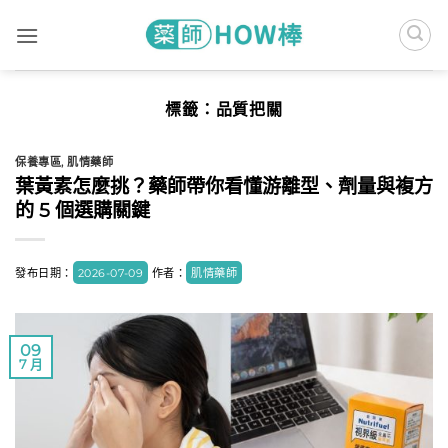
Skip
to
content
標籤：
品質把關
保養專區
,
肌情藥師
葉黃素怎麼挑？藥師帶你看懂游離型、劑量與複方
的 5 個選購關鍵
發布日期：
2026-07-09
作者：
肌情藥師
09
7 月