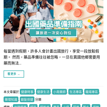
每當遇到假期，許多人會計畫出國旅行，享受一段放鬆假
期。 然而，藥品準備往往被忽略，一旦在異國他鄉需要用
藥而無法…
看更多
→
本文章屬於
健康時事
,
健康生活
,
小南藥師
,
生活專區
,
職場專區
,
藥理知識
,
銀髮保健
分類