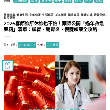
標籤：
出國備藥
,
感冒
,
慢性病
,
暈車
,
止痛
,
腸胃
,
藥水
,
過敏
健康時事
,
健康生活
,
免疫修護
,
生活專區
,
羊羊藥師
,
職場專區
,
藥理知識
,
銀髮保健
,
長照專區
2026春節診所休診也不怕！藥師公開「過年救急
藥箱」清單：感冒、腸胃炎、慢箋領藥全攻略
發布日期：
2026-02-03
作者：
羊羊藥師
03
2 月