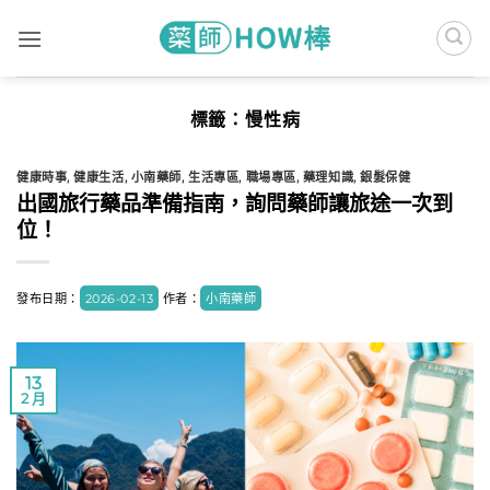
Skip
to
content
標籤：
慢性病
健康時事
,
健康生活
,
小南藥師
,
生活專區
,
職場專區
,
藥理知識
,
銀髮保健
出國旅行藥品準備指南，詢問藥師讓旅途一次到
位！
發布日期：
2026-02-13
作者：
小南藥師
13
2 月