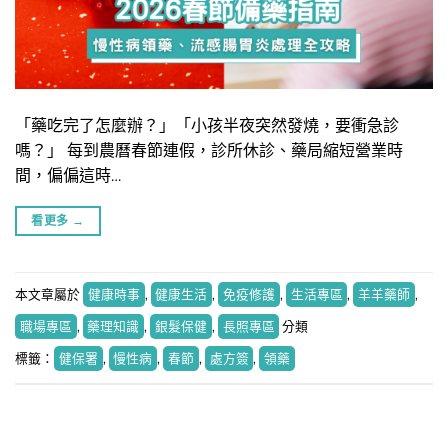
「藥吃完了怎麼辦？」「小孩半夜突然發燒，要衝急診
嗎？」 每到農曆春節連假，診所休診、藥局縮短營業時
間，偏偏這時…
看更多
→
本文章屬於
健康時事
,
健康生活
,
免疫修護
,
生活專區
,
羊羊藥師
,
職場專區
,
藥理知識
,
銀髮保健
,
長照專區
分類
標籤：
健保署
,
慢性病
,
春節
,
處方簽
,
領藥