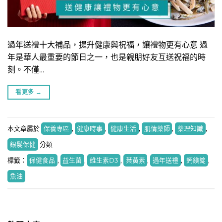
過年送禮十大補品，提升健康與祝福，讓禮物更有心意 過
年是華人最重要的節日之一，也是親朋好友互送祝福的時
刻。不僅…
看更多
→
本文章屬於
保養專區
,
健康時事
,
健康生活
,
肌情藥師
,
藥理知識
,
銀髮保健
分類
標籤：
保健食品
,
益生菌
,
維生素D3
,
葉黃素
,
過年送禮
,
鈣鎂錠
,
魚油