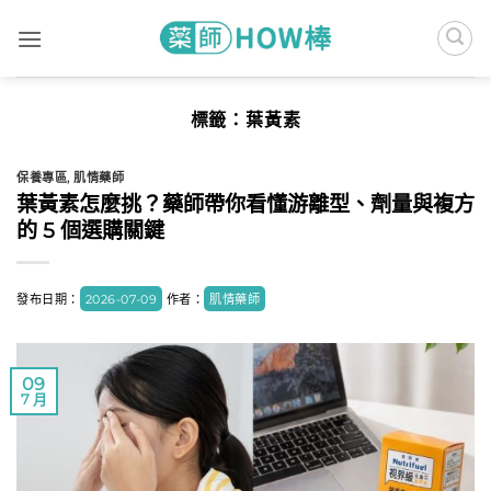
Skip
to
content
標籤：
葉黃素
保養專區
,
肌情藥師
葉黃素怎麼挑？藥師帶你看懂游離型、劑量與複方
的 5 個選購關鍵
發布日期：
2026-07-09
作者：
肌情藥師
09
7 月