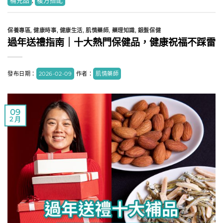
補充品
,
複方搭配
保養專區
,
健康時事
,
健康生活
,
肌情藥師
,
藥理知識
,
銀髮保健
過年送禮指南｜十大熱門保健品，健康祝福不踩雷
發布日期：
2026-02-09
作者：
肌情藥師
09
2 月