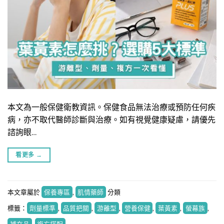
本文為一般保健衛教資訊。保健食品無法治療或預防任何疾
病，亦不取代醫師診斷與治療。如有視覺健康疑慮，請優先
諮詢眼…
看更多
→
本文章屬於
保養專區
,
肌情藥師
分類
標籤：
劑量標準
,
品質把關
,
游離型
,
營養保健
,
葉黃素
,
螢幕族
,