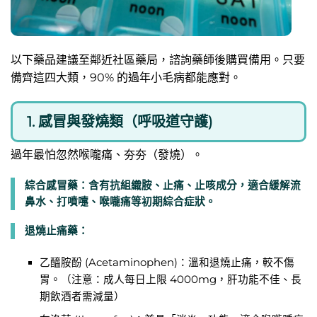
以下藥品建議至鄰近社區藥局，諮詢藥師後購買備用。只要
備齊這四大類，90% 的過年小毛病都能應對。
1. 感冒與發燒類（呼吸道守護)
過年最怕忽然喉嚨痛、夯夯（發燒）。
綜合感冒藥：含有抗組織胺、止痛、止咳成分，適合緩解流
鼻水、打噴嚏、喉嚨痛等初期綜合症狀。
退燒止痛藥：
乙醯胺酚 (Acetaminophen)：溫和退燒止痛，較不傷
胃。（注意：成人每日上限 4000mg，肝功能不佳、長
期飲酒者需減量）