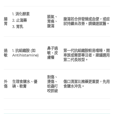
1. 消化酵素
脹氣、
腸
腹瀉若合併發燒或血便，或症
2. 止瀉藥
胃痛、
胃
狀持續未改善，請儘速就醫
。
腹瀉
3. 胃乳
鼻子過
過
1. 抗組織胺 (如
第一代抗組織胺較易嗜睡，開
敏、皮
敏
Antihistamine)
車族或需要專注者，建議選用
膚癢
第二代長效型。
割傷、
外
生理食鹽水、優
燙傷、
傷口清潔比擦藥更重要，先用
傷
碘、軟膏
蚊蟲叮
食鹽水沖洗。
咬抓破