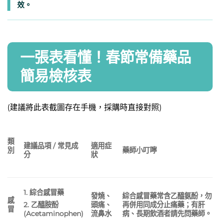
效。
一張表看懂！春節常備藥品
簡易檢核表
(建議將此表截圖存在手機，採購時直接對照)
類
建議品項 / 常見成
適用症
藥師小叮嚀
別
分
狀
1. 綜合感冒藥
發燒、
綜合感冒藥常含乙醯氨酚，勿
感
頭痛、
再併用同成分止痛藥；有肝
2. 乙醯胺酚
冒
流鼻水
病、長期飲酒者請先問藥師。
(Acetaminophen)