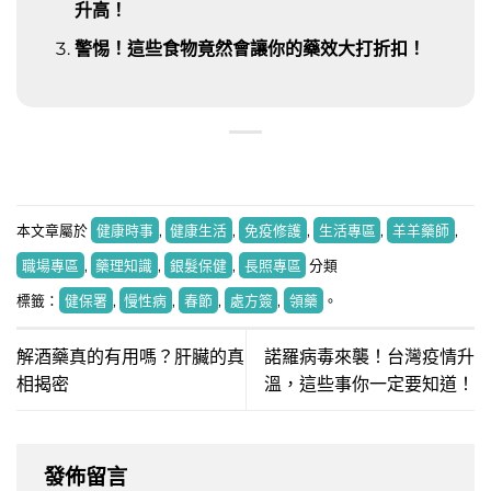
升高！
警惕！這些食物竟然會讓你的藥效大打折扣！
本文章屬於
健康時事
,
健康生活
,
免疫修護
,
生活專區
,
羊羊藥師
,
職場專區
,
藥理知識
,
銀髮保健
,
長照專區
分類
標籤：
健保署
,
慢性病
,
春節
,
處方簽
,
領藥
。
解酒藥真的有用嗎？肝臟的真
諾羅病毒來襲！台灣疫情升
相揭密
溫，這些事你一定要知道！
發佈留言