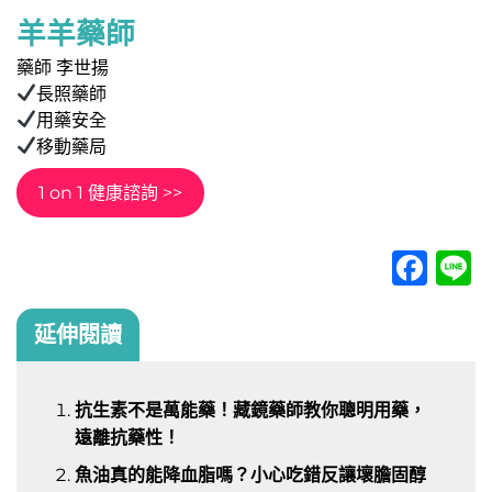
羊羊藥師
藥師 李世揚
長照藥師
用藥安全
移動藥局
1 on 1 健康諮詢 >>
Fac
L
延伸閱讀
抗生素不是萬能藥！藏鏡藥師教你聰明用藥，
遠離抗藥性！
魚油真的能降血脂嗎？小心吃錯反讓壞膽固醇