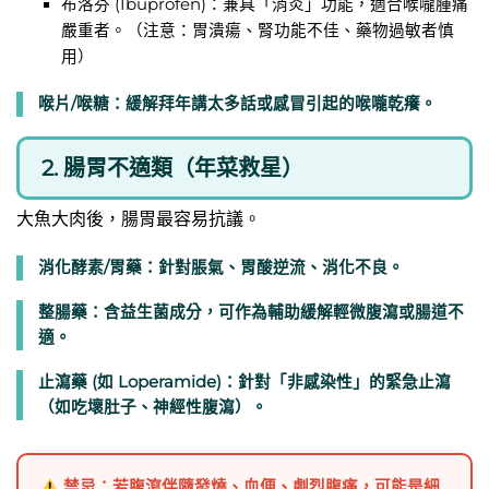
布洛芬 (Ibuprofen)：兼具「消炎」功能，適合喉嚨腫痛
嚴重者。（注意：胃潰瘍、腎功能不佳、藥物過敏者慎
用）
喉片/喉糖：緩解拜年講太多話或感冒引起的喉嚨乾癢。
2. 腸胃不適類（年菜救星）
大魚大肉後，腸胃最容易抗議。
消化酵素/胃藥：針對脹氣、胃酸逆流、消化不良。
整腸藥：含益生菌成分，可作為輔助緩解輕微腹瀉或腸道不
適。
止瀉藥 (如 Loperamide)：針對「非感染性」的緊急止瀉
（如吃壞肚子、神經性腹瀉）。
禁忌：若腹瀉伴隨發燒、血便、劇烈腹痛，可能是細