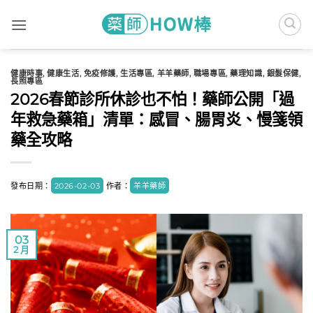
Skip
to
content
健康時事
,
健康生活
,
免疫修護
,
生活專區
,
羊羊藥師
,
職場專區
,
藥理知識
,
銀髮保健
,
長照專區
2026春節診所休診也不怕！藥師公開「過
年救急藥箱」清單：感冒、腸胃炎、慢箋領
藥全攻略
發布日期：
2026-02-03
作者：
羊羊藥師
03
2 月