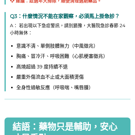
❖ 建議：趁過年大掃除，順便清理過期藥品。
Q3：什麼情況不能在家觀察，必須馬上掛急診？
A： 若出現以下急症警訊，請別猶豫，大醫院急診春節 24
小時無休：
意識不清、單側肢體無力（中風徵兆）
胸痛、冒冷汗、呼吸困難（心肌梗塞徵兆）
高燒超過 39 度持續不退
嚴重外傷流血不止或大面積燙傷
全身性過敏反應（呼吸喘、嘴唇腫）
​結語：藥物只是輔助，安心