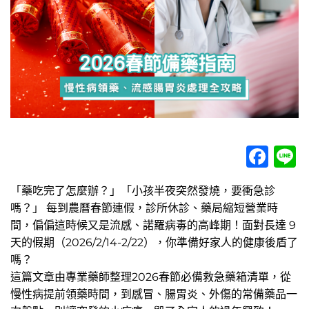
Fac
L
「藥吃完了怎麼辦？」「小孩半夜突然發燒，要衝急診
嗎？」 每到農曆春節連假，診所休診、藥局縮短營業時
間，偏偏這時候又是流感、諾羅病毒的高峰期！面對長達 9
天的假期（2026/2/14-2/22），你準備好家人的健康後盾了
嗎？
這篇文章由專業藥師整理2026春節必備救急藥箱清單，從
慢性病提前領藥時間，到感冒、腸胃炎、外傷的常備藥品一