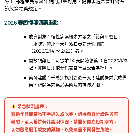
險！ 為避免民眾過年期間無藥可用，健保署通常會針對春
節放寬領藥規定。
2026 春節慢箋領藥重點：
放寬對象：慢性病連續處方箋之「給藥用罄日」
（藥吃完的那一天）落在春節連假期間
（2026/2/14 ～ 2/22）者。
開放領藥日：可提前 14 天開始領藥（ 自2026/1/31
起，實際日期依健保署當年度公告為準）。
藥師建議：千萬別拖到最後一天！建議提前完成備
藥，避開年前藥局與醫院的排隊人潮。
緊急狀況處理：
若過年期間藥物不幸遺失或吃完，請攜帶身分證件與原
藥袋，至大醫院急診說明情況，請醫師開立短期處方。
切勿隨意服用親友的藥物，以免劑量不同發生危險。