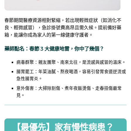
春節期間醫療資源相對緊縮，若出現輕微症狀（如消化不
良、輕微感冒），急診掛號費高昂且需久候。提前備好藥
箱，能讓你成為家人的第一線健康守護者。
藥師點名：春節 3 大健康地雷，你中了幾個？
病毒群聚：親友團聚、南來北往，是流感與感冒的溫床。
腸胃罷工：年菜油膩、熬夜喝酒，容易引發胃食道逆流或
急性腸胃炎。
意外傷害：大掃除割傷、煮年夜飯燙傷、走春扭傷最常
見。
【最優先】家有慢性病患？