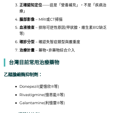
正確認知定位
——這是「營養補充」，不是「疾病治
療」
腦部影像
– MRI或CT掃描
血液檢查
– 排除可逆性原因(甲狀腺、維生素B12缺乏
等)
確診分型
– 確認失智症類型與嚴重度
治療計畫
– 藥物+非藥物綜合介入
台灣目前常用治療藥物
乙醯膽鹼酶抑制劑：
Donepezil(愛憶欣®等)
Rivastigmine(憶思能®等)
Galantamine(利憶靈®等)