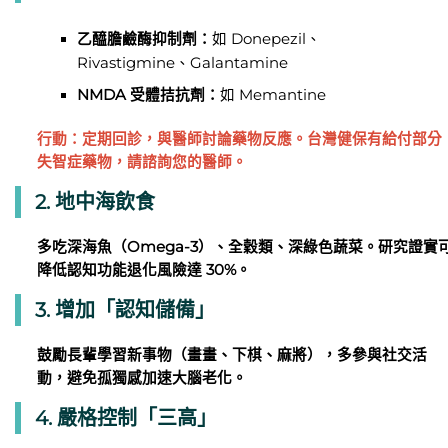
乙醯膽鹼酶抑制劑：
如 Donepezil、
Rivastigmine、Galantamine
NMDA 受體拮抗劑：
如 Memantine
行動：定期回診，與醫師討論藥物反應。台灣健保有給付部分
失智症藥物，請諮詢您的醫師。
2. 地中海飲食
多吃深海魚（Omega-3）、全穀類、深綠色蔬菜。研究證實
降低認知功能退化風險達 30%。
3. 增加「認知儲備」
鼓勵長輩學習新事物（畫畫、下棋、麻將），多參與社交活
動，避免孤獨感加速大腦老化。
4. 嚴格控制「三高」