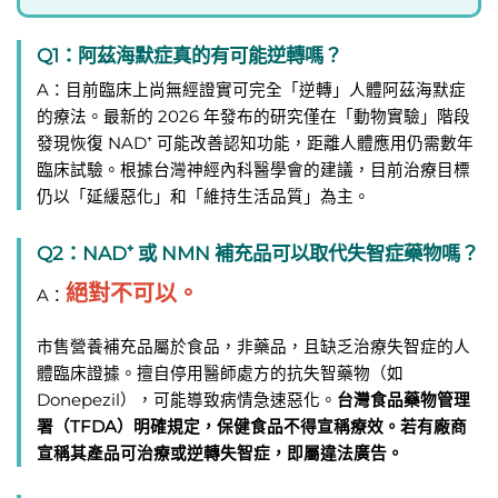
Q1：阿茲海默症真的有可能逆轉嗎？
A：目前臨床上尚無經證實可完全「逆轉」人體阿茲海默症
的療法。最新的 2026 年發布的研究僅在「動物實驗」階段
發現恢復 NAD⁺ 可能改善認知功能，距離人體應用仍需數年
臨床試驗。根據台灣神經內科醫學會的建議，目前治療目標
仍以「延緩惡化」和「維持生活品質」為主。
Q2：NAD⁺ 或 NMN 補充品可以取代失智症藥物嗎？
絕對不可以。
A：
市售營養補充品屬於食品，非藥品，且缺乏治療失智症的人
體臨床證據。擅自停用醫師處方的抗失智藥物（如
Donepezil），可能導致病情急速惡化。
台灣食品藥物管理
署（TFDA）明確規定，保健食品不得宣稱療效。若有廠商
宣稱其產品可治療或逆轉失智症，即屬違法廣告。