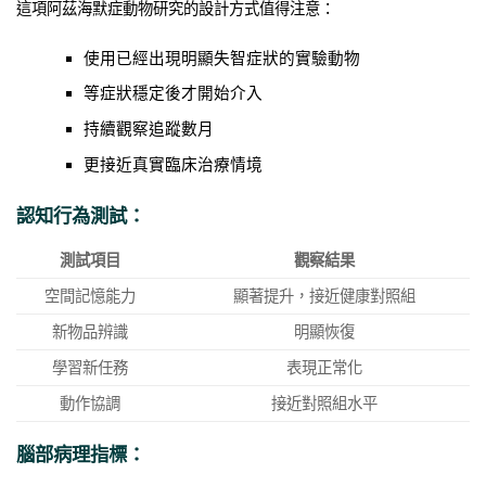
這項阿茲海默症動物研究的設計方式值得注意：
使用已經出現明顯失智症狀的實驗動物
等症狀穩定後才開始介入
持續觀察追蹤數月
更接近真實臨床治療情境
認知行為測試：
測試項目
觀察結果
空間記憶能力
顯著提升，接近健康對照組
新物品辨識
明顯恢復
學習新任務
表現正常化
動作協調
接近對照組水平
腦部病理指標：