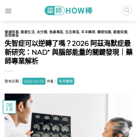
Skip
to
content
健康時事
,
健康生活
,
未分類
,
焦慮專區
,
生活專區
,
羊羊藥師
,
藥理知識
,
銀髮保健
,
長照專區
失智症可以逆轉了嗎？2026 阿茲海默症最
新研究：NAD⁺ 與腦部能量的關鍵發現｜藥
師專業解析
發布日期：
2026-02-06
作者：
羊羊藥師
06
2 月